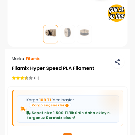
Marka:
Filamix
Filamix Hyper Speed PLA Filament
(3)
Kargo
109 TL
’den başlar
Kargo seçenekleri
Sepetinize
1.500 TL
’lik ürün daha ekleyin,
kargonuz
ücretsiz
olsun!