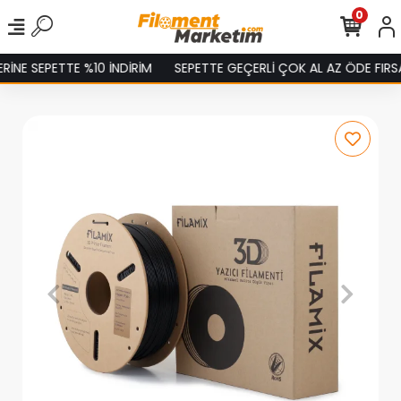
0
E SEPETTE %10 İNDİRİM
SEPETTE GEÇERLİ ÇOK AL AZ ÖDE FIRSATI