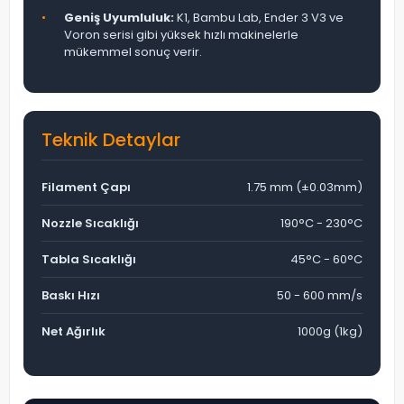
•
Geniş Uyumluluk:
K1, Bambu Lab, Ender 3 V3 ve
Voron serisi gibi yüksek hızlı makinelerle
mükemmel sonuç verir.
Teknik Detaylar
Filament Çapı
1.75 mm (±0.03mm)
Nozzle Sıcaklığı
190°C - 230°C
Tabla Sıcaklığı
45°C - 60°C
Baskı Hızı
50 - 600 mm/s
Net Ağırlık
1000g (1kg)