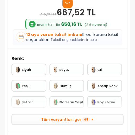
%7
667,52 TL
715,20 TL
650,16 TL
Havale/EFT ile
(2.6 avantaj)
12 aya varan taksit imkanı
Kredi kartına taksit
seçenekleri
Taksit seçeneklerini incele
Renk:
Siyah
Beyaz
Gri
Yeşil
Gümüş
Ahşap Renk
Şeffaf
Floresan Yeşil
Koyu Mavi
Tüm varyantları gör
48
▼