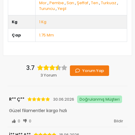
Mor
,
Pembe
,
Sarı
,
Şeffaf
,
Ten
,
Turkuaz
,
Turuncu
,
Yeşil
Kg
1 Kg
Çap
1.75 Mm
3.7
Yorum Yap
3 Yorum
R** Ç**
30.06.2026
Doğrulanmış Müşteri
Güzel filamentler kargo hızlı
0
0
Bildir
İ** H** A**
18.06.2026