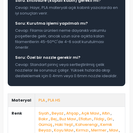
Soru: Enclosure (kapalı kabin) gerekli mi?
Cevap: Hayır, PLA materyali açık kabinli yazıcılarda en
iyi sonuçları verir.
Soru: Kurutma işlemi yapılmalı mı?
Cevap: Filamix ürünleri neme dayanıklı vakumlu
poşetlerde gelir, ancak uzun süre açıkta kalan
filamentlerin 45-50°C'de 4-6 saat kurutulması
önerilir.
Soru: Özel bir nozzle gerekir mi?
Cevap: Standart pirinç veya sertleştirilmiş çelik
nozzlelar ile sorunsuz çalışır. Yüksek hızlarda akışı
desteklemek için 0.4mm veya 0.6mm nozzle idealdir.
Materyal
PLA
,
PLA HS
Renk
Siyah
,
Beyaz
,
Ahşap
,
Açık Mavi
,
Altın
,
Bakır
,
Bej
,
Buz Mavi
,
Eflatun
,
Fildişi
,
Gri
,
Gümüş
,
Haki Yeşil
,
Kahverengi
,
Kemik
Beyazı
,
Koyu Mavi
,
Kırmızı
,
Mermer
,
Mavi
,