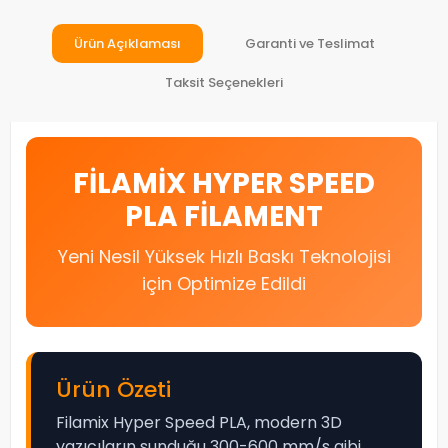
Ürün Açıklaması
Garanti ve Teslimat
Taksit Seçenekleri
FILAMIX HYPER SPEED
PLA FILAMENT
Yeni Nesil Yüksek Hızlı Baskı Teknolojisi
için Optimize Edildi
Ürün Özeti
Filamix Hyper Speed PLA, modern 3D
yazıcıların sunduğu 300-600 mm/s gibi