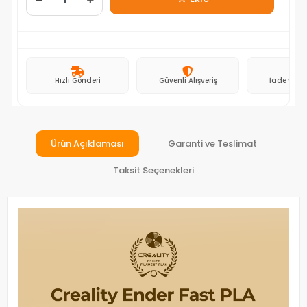
Hızlı Gönderi
Güvenli Alışveriş
İade ve D
Ürün Açıklaması
Garanti ve Teslimat
Taksit Seçenekleri