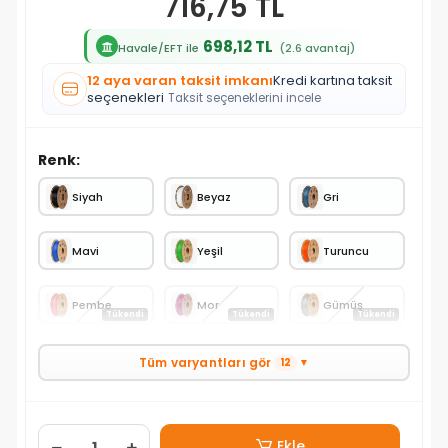
716,75 TL
698,12 TL
Havale/EFT ile
(2.6 avantaj)
12 aya varan taksit imkanı
Kredi kartına taksit
seçenekleri
Taksit seçeneklerini incele
Renk:
Siyah
Beyaz
Gri
Mavi
Yeşil
Turuncu
Pembe
Mor
Gümüş
Tükendi
Tükendi
Tükendi
Tüm varyantları gör
12
▼
Ekle