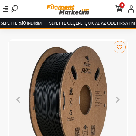
0
10 İNDİRİM
SEPETTE GEÇERLİ ÇOK AL AZ ÖDE FIRSATINI KAÇIRMA!