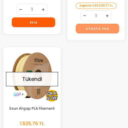
Sepette
%3
2.638,71 TL
EKLE
STOKTA YOK
Tükendi
1 +
Esun Ahşap PLA Filament
1.525,76 TL