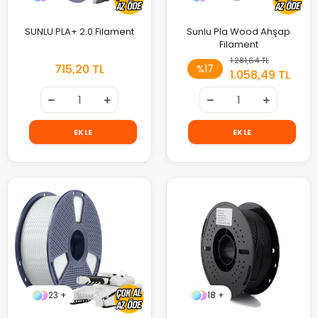
SUNLU PLA+ 2.0 Filament
Sunlu Pla Wood Ahşap
Filament
1.281,64 TL
715,20 TL
%17
1.058,49 TL
EKLE
EKLE
23 +
18 +