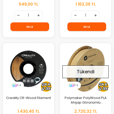
549,00 TL
1.163,39 TL
EKLE
EKLE
Tükendi
1 +
1 +
Creality CR-Wood Filament
Polymaker PolyWood PLA
Ahşap Görünümlü
Kahverengi Filament
1.430,40 TL
2.720,32 TL