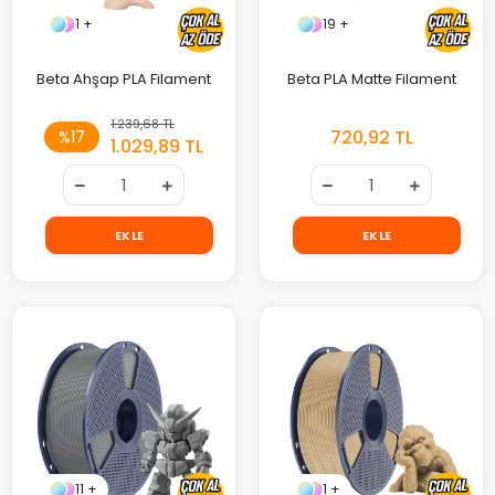
1 +
19 +
Beta Ahşap PLA Filament
Beta PLA Matte Filament
1.239,68 TL
720,92 TL
%17
1.029,89 TL
EKLE
EKLE
11 +
1 +