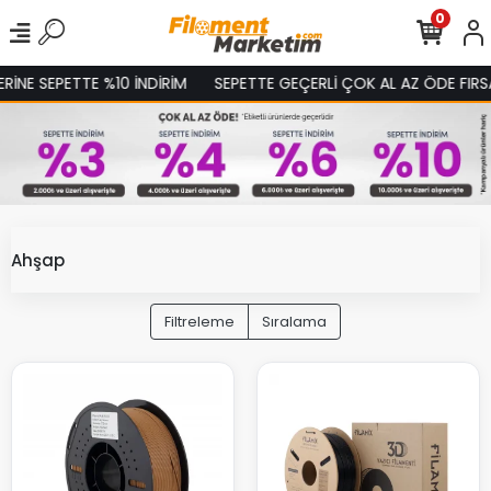
0
NE SEPETTE %10 İNDİRİM
SEPETTE GEÇERLİ ÇOK AL AZ ÖDE FIRSATI
Ahşap
Filtreleme
Sıralama