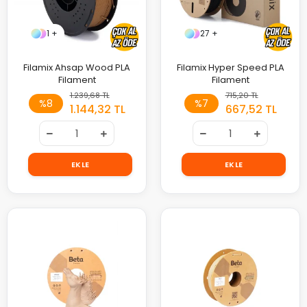
1 +
27 +
Filamix Ahsap Wood PLA
Filamix Hyper Speed PLA
Filament
Filament
1.239,68 TL
715,20 TL
%8
%7
1.144,32 TL
667,52 TL
EKLE
EKLE