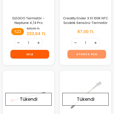
ELEGOO Termistör -
Creality Ender 3 S1 100K NTC
Neptune 4 /4 Pro
Sıcaklık Sensörü-Termistör
428,96 TL
87,00 TL
%22
333,64 TL
EKLE
STOKTA YOK
Tükendi
Tükendi