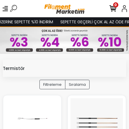
0
ERİNE SEPETTE %10 İNDİRİM
SEPETTE GEÇERLİ ÇOK AL AZ ÖDE FIRS
Termistör
Filtreleme
Sıralama