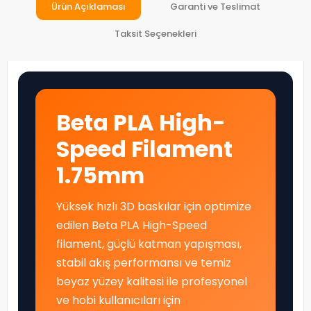
Ürün Açıklaması
Garanti ve Teslimat
Taksit Seçenekleri
Beta PLA High-
Speed Filament
1.75mm
Yüksek hızlı 3D baskılar için optimize
edilen Beta PLA High-Speed
filament, güçlü katman yapışması,
stabil akış performansı ve temiz
beyaz yüzey kalitesi ile profesyonel
ve hobi kullanıcıları için