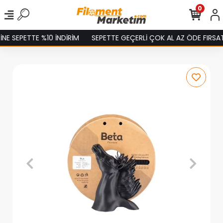
0
 SEPETTE %10 İNDİRİM
SEPETTE GEÇERLİ ÇOK AL AZ ÖDE FIRSATINI