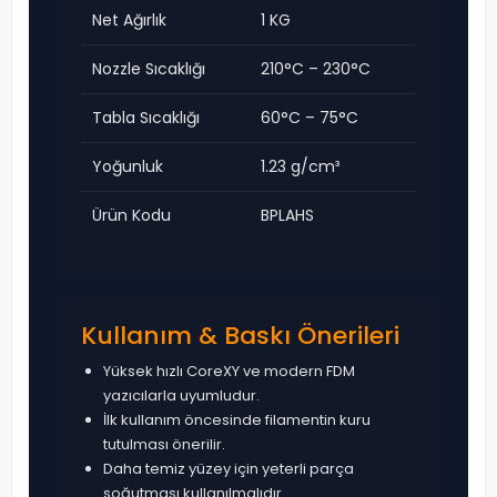
Net Ağırlık
1 KG
Nozzle Sıcaklığı
210°C – 230°C
Tabla Sıcaklığı
60°C – 75°C
Yoğunluk
1.23 g/cm³
Ürün Kodu
BPLAHS
Kullanım & Baskı Önerileri
Yüksek hızlı CoreXY ve modern FDM
yazıcılarla uyumludur.
İlk kullanım öncesinde filamentin kuru
tutulması önerilir.
Daha temiz yüzey için yeterli parça
soğutması kullanılmalıdır.