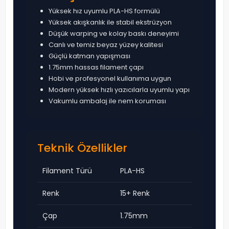
Yüksek hız uyumlu PLA-HS formülü
Yüksek akışkanlık ile stabil ekstrüzyon
Düşük warping ve kolay baskı deneyimi
Canlı ve temiz beyaz yüzey kalitesi
Güçlü katman yapışması
1.75mm hassas filament çapı
Hobi ve profesyonel kullanıma uygun
Modern yüksek hızlı yazıcılarla uyumlu yapı
Vakumlu ambalaj ile nem koruması
Teknik Özellikler
Filament Türü
PLA-HS
Renk
15+ Renk
Çap
1.75mm