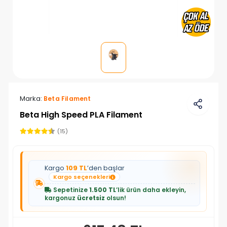
Marka:
Beta Filament
Beta High Speed PLA Filament
(15)
Kargo
109 TL
’den başlar
Kargo seçenekleri
Sepetinize
1.500 TL
’lik ürün daha ekleyin,
kargonuz
ücretsiz
olsun!