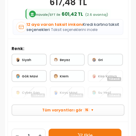
617,48 TL
601,42 TL
Havale/EFT ile
(2.6 avantaj)
12 aya varan taksit imkanı
Kredi kartına taksit
seçenekleri
Taksit seçeneklerini incele
Renk:
Siyah
Beyaz
Gri
Gök Mavi
Krem
Kiss Kırmızı
Tükendi
Cyber Sarı
Koyu Mavi
Su Yeşil
Tükendi
Tükendi
Tükendi
Tüm varyantları gör
15
▼
Ekle