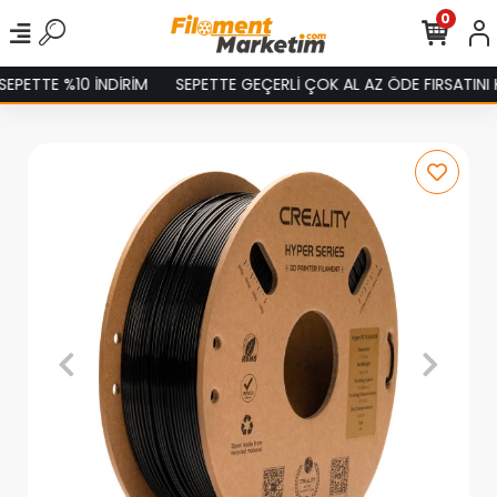
0
%10 İNDİRİM
SEPETTE GEÇERLİ ÇOK AL AZ ÖDE FIRSATINI KAÇIRMA!