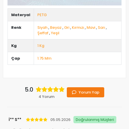
Materyal
PETG
Renk
Siyah
,
Beyaz
,
Gri
,
Kırmızı
,
Mavi
,
Sarı
,
Şeffaf
,
Yeşil
Kg
1 Kg
Çap
1.75 Mm
5.0
Yorum Yap
4 Yorum
İ** S**
05.05.2026
Doğrulanmış Müşteri