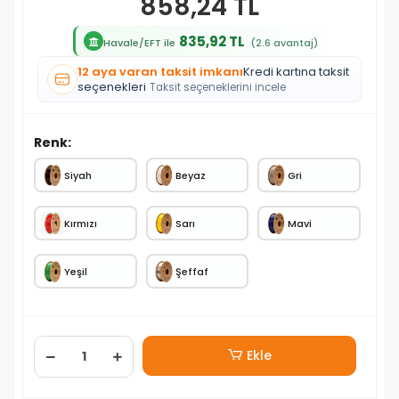
858,24 TL
835,92 TL
Havale/EFT ile
(2.6 avantaj)
12 aya varan taksit imkanı
Kredi kartına taksit
seçenekleri
Taksit seçeneklerini incele
Renk:
Siyah
Beyaz
Gri
Kırmızı
Sarı
Mavi
Yeşil
Şeffaf
Ekle