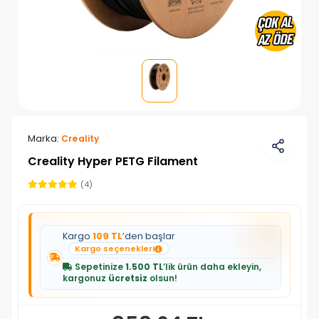
Marka:
Creality
Creality Hyper PETG Filament
(4)
Kargo
109 TL
’den başlar
Kargo seçenekleri
Sepetinize
1.500 TL
’lik ürün daha ekleyin,
kargonuz
ücretsiz
olsun!