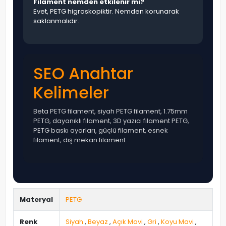
Filament nemden etkilenir mi?
Evet, PETG higroskopiktir. Nemden korunarak
saklanmalıdır.
SEO Anahtar
Kelimeler
Beta PETG filament, siyah PETG filament, 1.75mm
PETG, dayanıklı filament, 3D yazıcı filament PETG,
PETG baskı ayarları, güçlü filament, esnek
filament, dış mekan filament
Materyal
PETG
Renk
Siyah
,
Beyaz
,
Açık Mavi
,
Gri
,
Koyu Mavi
,