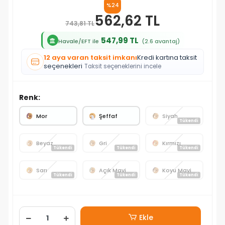
%24
562,62 TL
743,81 TL
547,99 TL
Havale/EFT ile
(2.6 avantaj)
12 aya varan taksit imkanı
Kredi kartına taksit
seçenekleri
Taksit seçeneklerini incele
Renk:
Mor
Şeffaf
Siyah
Tükendi
Beyaz
Gri
Kırmızı
Tükendi
Tükendi
Tükendi
Sarı
Açık Mavi
Koyu Mavi
Tükendi
Tükendi
Tükendi
Ekle