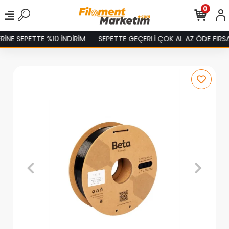
0
E SEPETTE %10 İNDİRİM
SEPETTE GEÇERLİ ÇOK AL AZ ÖDE FIRSATI