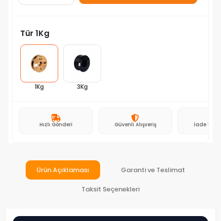
Tür 1Kg
1Kg
3Kg
Hızlı Gönderi
Güvenli Alışveriş
İade ve D
Ürün Açıklaması
Garanti ve Teslimat
Taksit Seçenekleri