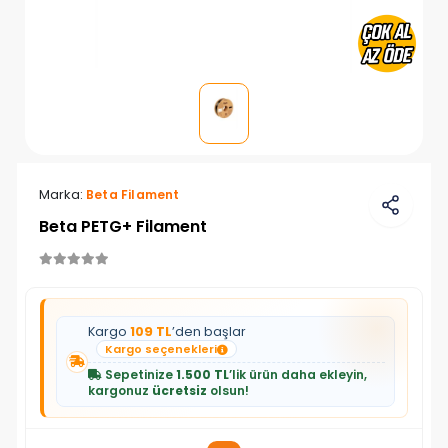
Marka:
Beta Filament
Beta PETG+ Filament
Kargo
109 TL
’den başlar
Kargo seçenekleri
Sepetinize
1.500 TL
’lik ürün daha ekleyin,
kargonuz
ücretsiz
olsun!