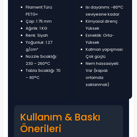
Filament Türü:
Isı dayanımı: ~80°C
PETG+
seviyesine kadar
Çap: 1.75 mm
Kimyasal direnç:
Ağırlık: 1 KG
Yüksek
Renk: Siyah
Esneklik: Orta-
Yoğunluk: 1.27
Yüksek
g/cm³
Katman yapışması:
Nozzle Sıcaklığı:
Çok güçlü
230 – 260°C
Nem hassasiyeti:
Tabla Sıcaklığı: 70
Var (kapalı
– 90°C
ortamda
saklanmalı)
Kullanım & Baskı
Önerileri