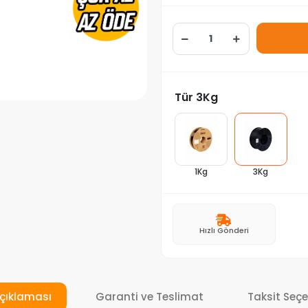
Tür 3Kg
1Kg
3Kg
Hızlı Gönderi
çıklaması
Garanti ve Teslimat
Taksit Seçe