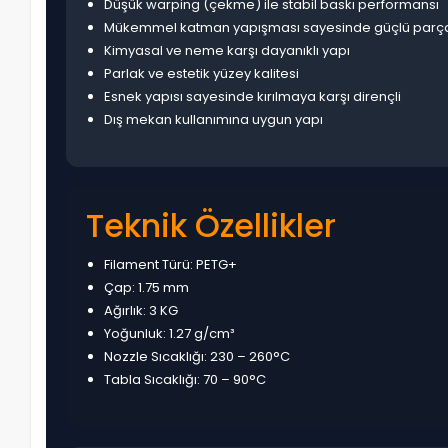
Düşük warping (çekme) ile stabil baskı performansı
Mükemmel katman yapışması sayesinde güçlü parç
Kimyasal ve neme karşı dayanıklı yapı
Parlak ve estetik yüzey kalitesi
Esnek yapısı sayesinde kırılmaya karşı dirençli
Dış mekan kullanımına uygun yapı
Teknik Özellikler
Filament Türü: PETG+
Çap: 1.75 mm
Ağırlık: 3 KG
Yoğunluk: 1.27 g/cm³
Nozzle Sıcaklığı: 230 – 260°C
Tabla Sıcaklığı: 70 – 90°C