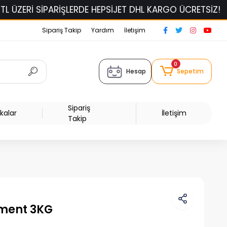
RİŞLERDE HEPSİJET DHL KARGO ÜCRETSİZ!
ELAS FİLAM
Sipariş Takip
Yardım
İletişim
0
Hesap
Sepetim
Sipariş
kalar
İletişim
Takip
ament 3KG