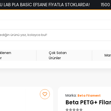
C EFSANE FİYATLA STOKLARDA!
1500 TL ÜZERİ SİPA
Eklenen
Çok Satan
Mar
er
Ürünler
Marka:
Beta Filament
Beta PETG+ Fil