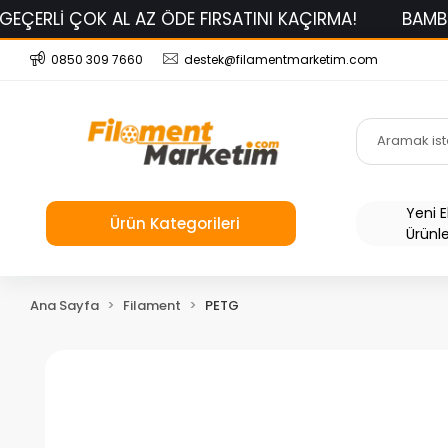
L AZ ÖDE FIRSATINI KAÇIRMA!
BAMBU LAB PLA BASİ
0850 309 7660
destek@filamentmarketim.com
Yeni 
Ürün Kategorileri
Ürünl
Ana Sayfa
Filament
PETG