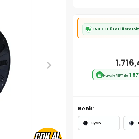
1.500 TL üzeri ücretsi
1.716
1.67
Havale/EFT ile
Renk:
Siyah
B