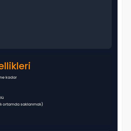
likleri
ine kadar
lü
lı ortamda saklanmalı)