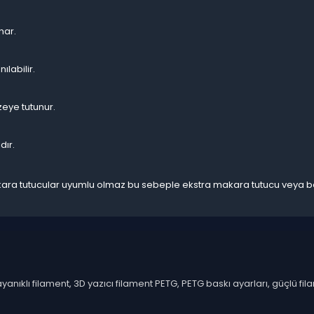
nar.
ılabilir.
zeye tutunur.
dır.
makara tutucular uyumlu olmaz bu sebeple ekstra makara tutucu veya b
anıklı filament, 3D yazıcı filament PETG, PETG baskı ayarları, güçlü fi