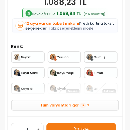
1.088,23 TL
1.059,94 TL
Havale/EFT ile
(2.6 avantaj)
12 aya varan taksit imkanı
Kredi kartına taksit
seçenekleri
Taksit seçeneklerini incele
Renk:
Beyaz
Turuncu
Gümüş
Koyu Mavi
Koyu Yeşil
Kırmızı
Koyu Gri
Siyah
Gri
Tükendi
Tükendi
Tüm varyantları gör
12
▼
Ekle