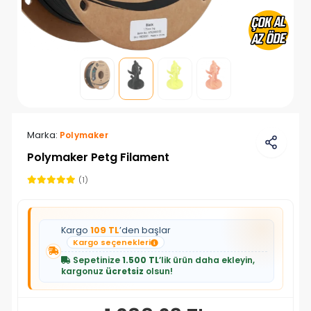
Marka:
Polymaker
Polymaker Petg Filament
(1)
Kargo
109 TL
’den başlar
Kargo seçenekleri
Sepetinize
1.500 TL
’lik ürün daha ekleyin,
kargonuz
ücretsiz
olsun!