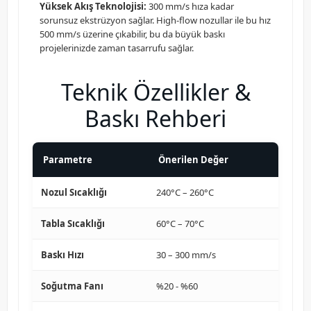
Yüksek Akış Teknolojisi:
300 mm/s hıza kadar
sorunsuz ekstrüzyon sağlar. High-flow nozullar ile bu hız
500 mm/s üzerine çıkabilir, bu da büyük baskı
projelerinizde zaman tasarrufu sağlar.
Teknik Özellikler &
Baskı Rehberi
Parametre
Önerilen Değer
Nozul Sıcaklığı
240°C – 260°C
Tabla Sıcaklığı
60°C – 70°C
Baskı Hızı
30 – 300 mm/s
Soğutma Fanı
%20 - %60