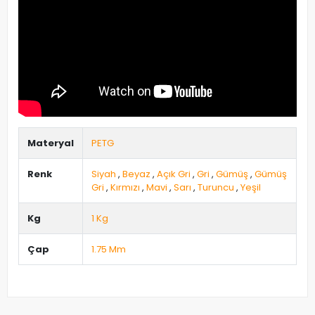
Materyal
PETG
Renk
Siyah
,
Beyaz
,
Açık Gri
,
Gri
,
Gümüş
,
Gümüş
Gri
,
Kırmızı
,
Mavi
,
Sarı
,
Turuncu
,
Yeşil
Kg
1 Kg
Çap
1.75 Mm