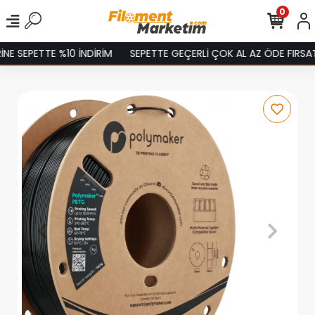
0
 SEPETTE %10 İNDİRİM
SEPETTE GEÇERLİ ÇOK AL AZ ÖDE FIRSATINI