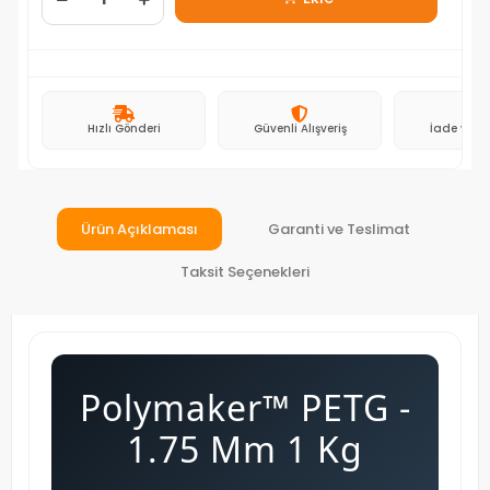
Hızlı Gönderi
Güvenli Alışveriş
İade ve D
Ürün Açıklaması
Garanti ve Teslimat
Taksit Seçenekleri
Polymaker™ PETG -
1.75 Mm 1 Kg