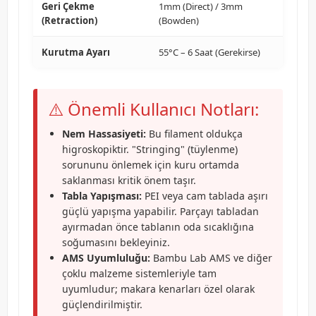
Geri Çekme
1mm (Direct) / 3mm
(Retraction)
(Bowden)
Kurutma Ayarı
55°C – 6 Saat (Gerekirse)
⚠️ Önemli Kullanıcı Notları:
Nem Hassasiyeti:
Bu filament oldukça
higroskopiktir. "Stringing" (tüylenme)
sorununu önlemek için kuru ortamda
saklanması kritik önem taşır.
Tabla Yapışması:
PEI veya cam tablada aşırı
güçlü yapışma yapabilir. Parçayı tabladan
ayırmadan önce tablanın oda sıcaklığına
soğumasını bekleyiniz.
AMS Uyumluluğu:
Bambu Lab AMS ve diğer
çoklu malzeme sistemleriyle tam
uyumludur; makara kenarları özel olarak
güçlendirilmiştir.