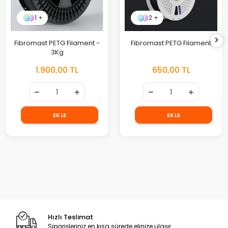
1 +
2 +
Fibromast PETG Filament -
Fibromast PETG Filament
3Kg
1.900,00 TL
650,00 TL
EKLE
EKLE
Hızlı Teslimat
Siparişleriniz en kısa sürede elinize ulaşır.