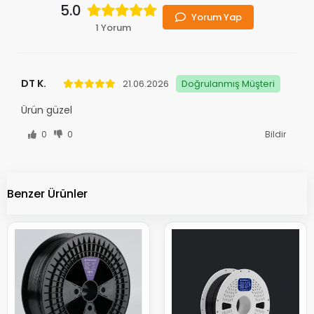
5.0
Yorum Yap
1 Yorum
DT K.
21.06.2026
Doğrulanmış Müşteri
Ürün güzel
0
0
Bildir
Benzer Ürünler