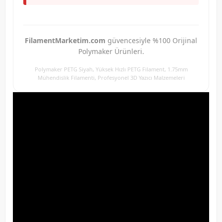
FilamentMarketim.com
güvencesiyle %100 Orijinal
Polymaker Ürünleri.
Polymaker PETG Siyah, Yüksek Hızlı PETG Filament, 1.75mm
Mühendislik Filamenti, Profesyonel 3D Yazıcı Malzemeleri