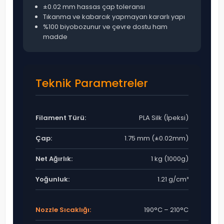
±0.02 mm hassas çap toleransı
Tıkanma ve kabarcık yapmayan kararlı yapı
%100 biyobozunur ve çevre dostu ham
madde
Teknik Parametreler
Filament Türü:
PLA Silk (İpeksi)
Çap:
1.75 mm (±0.02mm)
Net Ağırlık:
1 kg (1000g)
Yoğunluk:
1.21 g/cm³
Nozzle Sıcaklığı:
190°C – 210°C