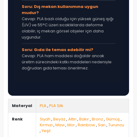
Soru: Dış mekan kullanımına uygun
mudur?
Cevap: PLA bazlı olduğu için yüksek güneş ışığı
(UV) ve 55°C üzeri sıcaklıklarda deforme
olabilir; iç mekan görsel objeler için daha
uygundur.
Soru: Gıda ile temas edebilir mi?
Cevap: PLA ham maddesi doğaldır ancak
üretim sürecindeki katkı maddeleri nedeniyle
doğrudan gıda teması önerilmez.
Materyal
PLA
,
PLA Silk
Renk
Siyah
,
Beyaz
,
Altın
,
Bakır
,
Bronz
,
Gümüş
,
Kırmızı
,
Mavi
,
Mor
,
Rainbow
,
Sarı
,
Turuncu
,
Yeşil