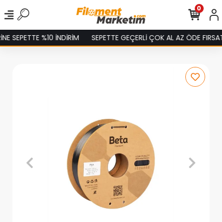
0
 SEPETTE %10 İNDİRİM
SEPETTE GEÇERLİ ÇOK AL AZ ÖDE FIRSATIN