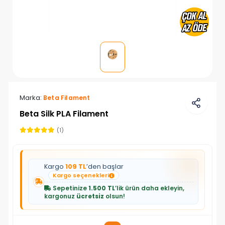
Marka:
Beta Filament
Beta Silk PLA Filament
(1)
Kargo
109 TL
’den başlar
Kargo seçenekleri
Sepetinize
1.500 TL
’lik ürün daha ekleyin,
kargonuz
ücretsiz
olsun!