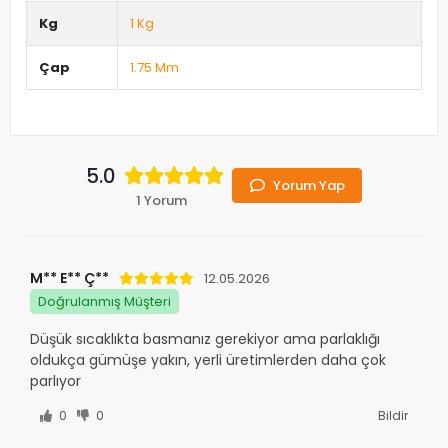
Kg
1 Kg
Çap
1.75 Mm
5.0
Yorum Yap
1 Yorum
M** E** Ç**
12.05.2026
Doğrulanmış Müşteri
Düşük sıcaklıkta basmanız gerekiyor ama parlaklığı
oldukça gümüşe yakın, yerli üretimlerden daha çok
parlıyor
0
0
Bildir