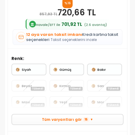
%16
720,66 TL
857,93 TL
701,92 TL
Havale/EFT ile
(2.6 avantaj)
12 aya varan taksit imkanı
Kredi kartına taksit
seçenekleri
Taksit seçeneklerini incele
Renk:
Siyah
Gümüş
Bakır
Beyaz
Kırmızı
Sarı
Tükendi
Tükendi
Tükendi
Mavi
Yeşil
Mor
Tükendi
Tükendi
Tükendi
Tüm varyantları gör
15
▼