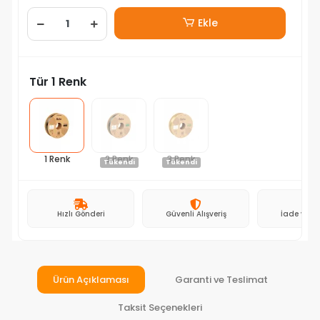
Ekle
Tür 1 Renk
1 Renk
2 Renk
3 Renk
Tükendi
Tükendi
Hızlı Gönderi
Güvenli Alışveriş
İade ve D
Ürün Açıklaması
Garanti ve Teslimat
Taksit Seçenekleri