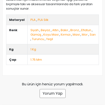
biçimiyle takı ve aksesuar tasarımlarında da fark yaratan
sonuçlar sunar.
Materyal
PLA
,
PLA Silk
Renk
Siyah
,
Beyaz
,
Altın
,
Bakır
,
Bronz
,
Eflatun
,
Gümüş
,
Koyu Mavi
,
Kırmızı
,
Mavi
,
Mor
,
Sarı
,
Turuncu
,
Yeşil
Kg
1 Kg
Çap
1.75 Mm
Bu ürün için henüz yorum yapılmadı.
Yorum Yap