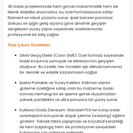
3D baskı projelerinizde hem görsel mükemmellik hem de
teknik stabilite arıyorsanız, bu özel formülasyona sahip
filament en ideal çözümü sunar. İpek benzeri pürüzsüz
dokusu ve ışığın geliş açısına göre dinamik geçişler
sergileyen yüzey yapısı sayesinde, baskılarınızda
profesyonel bir bitiş sağlar.
Öne Çıkan Özellikler
Sihirli Geçiş Efekti (Color Shift): Özel formülü sayesinde
baskı boyunca yumuşak ve etkileyici ton geçişleri
oluşturur. Bu özellik, her modelin ışık altında benzersiz
bir derinlik ve estetik kazanmasını sağlar.
İpeksi Parlaklık ve Yüzey Kalitesi: Katman izlerini
gizleme özelliğine sahip olan bu malzeme, baskı
sonrası herhangi bir ek işleme gerek duyulmadan
yüksek parlaklıkta ve ultra pürüzsüz bir yüzey sunar.
Kullanıcı Dostu Deneyim: Standart PLA’nın kolay baskı
avantajlarını koruyarak düşük çekme (warping) eğilimi
gösterir. Yüksek tabla yapışması ve boyutsal kararlılığı
ile hem başlangıç hem de profesyonel seviyedeki
kullanıcılar için optimize edilmiştir.