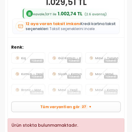
1.029,51 TL
1.002,74 TL
Havale/EFT ile
(2.6 avantaj)
12 aya varan taksit imkanı
Kredi kartına taksit
seçenekleri
Taksit seçeneklerini incele
Renk:
Kış
Gül Kırmızı - Koyu Mavi
Mavi - Turuncu
Tükendi
Tükendi
Tükendi
Kırmızı - Yeşil
Siyah - Kırmızı
Mor - Mavi
Tükendi
Tükendi
Tükendi
Bronz - Mor
Mavi - Yeşil
Mavi - Kırmızı
Tükendi
Tükendi
Tükendi
Tüm varyantları gör
27
▼
Ürün stokta bulunmamaktadır.