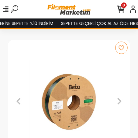
0
NE SEPETTE %10 İNDİRİM
SEPETTE GEÇERLİ ÇOK AL AZ ÖDE FIRSAT