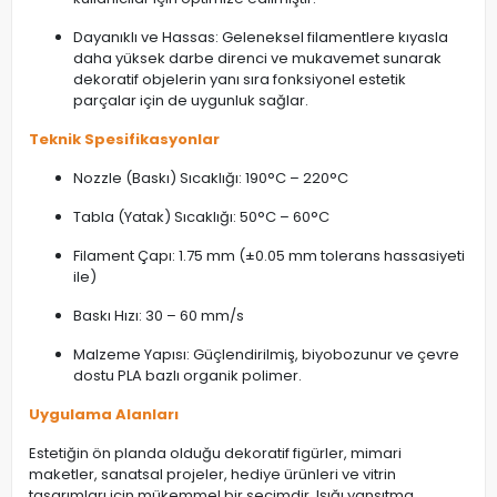
Dayanıklı ve Hassas: Geleneksel filamentlere kıyasla
daha yüksek darbe direnci ve mukavemet sunarak
dekoratif objelerin yanı sıra fonksiyonel estetik
parçalar için de uygunluk sağlar.
Teknik Spesifikasyonlar
Nozzle (Baskı) Sıcaklığı: 190°C – 220°C
Tabla (Yatak) Sıcaklığı: 50°C – 60°C
Filament Çapı: 1.75 mm (±0.05 mm tolerans hassasiyeti
ile)
Baskı Hızı: 30 – 60 mm/s
Malzeme Yapısı: Güçlendirilmiş, biyobozunur ve çevre
dostu PLA bazlı organik polimer.
Uygulama Alanları
Estetiğin ön planda olduğu dekoratif figürler, mimari
maketler, sanatsal projeler, hediye ürünleri ve vitrin
tasarımları için mükemmel bir seçimdir. Işığı yansıtma