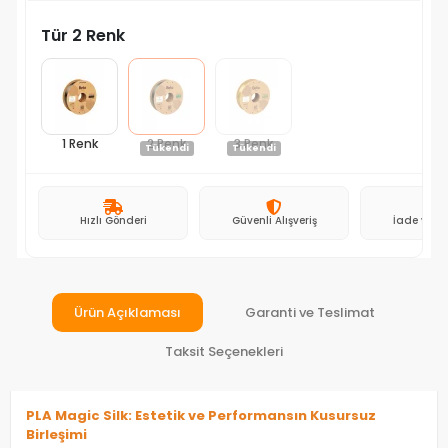
Tür 2 Renk
1 Renk
2 Renk
3 Renk
Tükendi
Tükendi
Hızlı Gönderi
Güvenli Alışveriş
İade ve D
Ürün Açıklaması
Garanti ve Teslimat
Taksit Seçenekleri
PLA Magic Silk: Estetik ve Performansın Kusursuz
Birleşimi