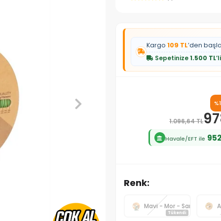
Kargo
109 TL
’den başl
Sepetinize
1.500 TL
’
%1
97
1.096,64 TL
952
Havale/EFT ile
Renk:
Mavi - Mor - Sarı
A
Tükendi