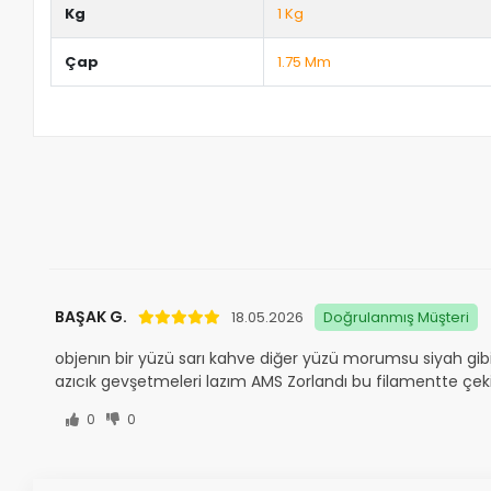
Kg
1 Kg
Çap
1.75 Mm
BAŞAK G.
18.05.2026
Doğrulanmış Müşteri
objenın bir yüzü sarı kahve diğer yüzü morumsu siyah gibi 
azıcık gevşetmeleri lazım AMS Zorlandı bu filamentte çeki
0
0