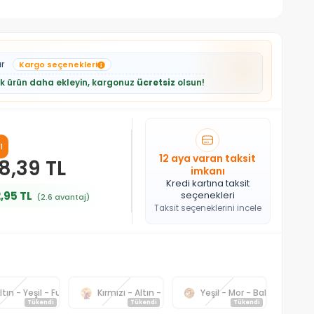
ar
Kargo seçenekleri
lik ürün daha ekleyin, kargonuz
ücretsiz
olsun!
1
12 aya varan taksit
8,39 TL
imkanı
Kredi kartına taksit
,95 TL
seçenekleri
(2.6 avantaj)
Taksit seçeneklerini incele
ltın - Yeşil - Fuşya
Kırmızı - Altın - Siyah
Yeşil - Mor - Bakır
Tükendi
Tükendi
Tükendi