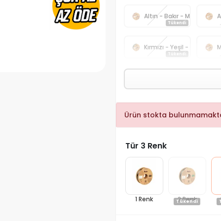
Altın - Bakır - Mor
A
Tükendi
Kırmızı - Yeşil - Mavi
M
Tükendi
Ürün stokta bulunmamakta
Tür 3 Renk
1 Renk
2 Renk
Tükendi