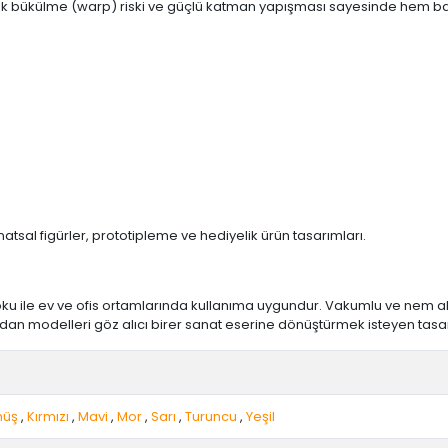
şük bükülme (warp) riski ve güçlü katman yapışması sayesinde hem baş
natsal figürler, prototipleme ve hediyelik ürün tasarımları.
oku ile ev ve ofis ortamlarında kullanıma uygundur. Vakumlu ve nem al
ıradan modelleri göz alıcı birer sanat eserine dönüştürmek isteyen tas
üş
,
Kırmızı
,
Mavi
,
Mor
,
Sarı
,
Turuncu
,
Yeşil