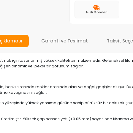
Hızlı Gönderi
çıklaması
Garanti ve Teslimat
Taksit Seçe
k katmak için tasarlanmış yüksek kaliteli bir malzemedir. Geleneksel fi
eğişen dinamik ve ipeksi bir görünüm sağlar.
sinde, baskı sırasında renkler arasında akıcı ve doğal geçişler oluşur.
ünüme kavuşmasını sağlar.
lerin yüzeyinde yüksek yansıma gücüne sahip pürüzsüz bir doku oluşturu
n üretilmiştir. Yüksek çap hassasiyeti (±0.05 mm) sayesinde tıkanma 