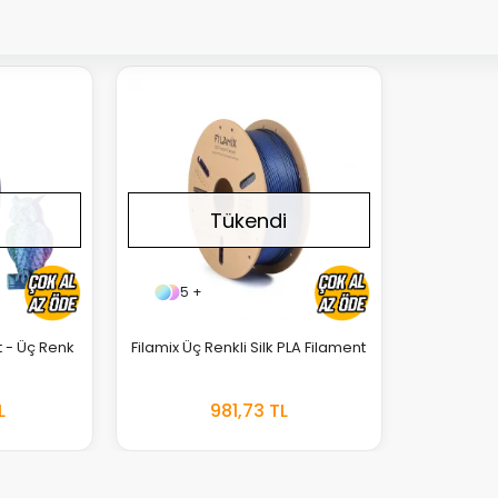
Tükendi
5 +
t - Üç Renk
Filamix Üç Renkli Silk PLA Filament
TOKTA
STOKTA
L
981,73 TL
YOK
YOK