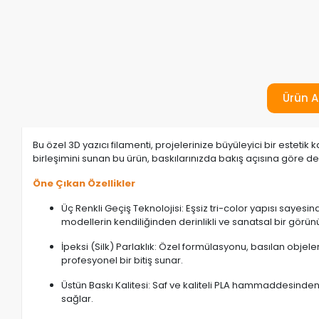
Ürün A
Bu özel 3D yazıcı filamenti, projelerinize büyüleyici bir esteti
birleşimini sunan bu ürün, baskılarınızda bakış açısına göre d
Öne Çıkan Özellikler
Üç Renkli Geçiş Teknolojisi: Eşsiz tri-color yapısı saye
modellerin kendiliğinden derinlikli ve sanatsal bir gör
İpeksi (Silk) Parlaklık: Özel formülasyonu, basılan obje
profesyonel bir bitiş sunar.
Üstün Baskı Kalitesi: Saf ve kaliteli PLA hammaddesinde
sağlar.