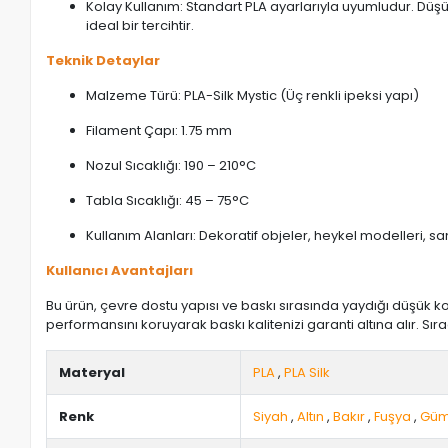
Kolay Kullanım: Standart PLA ayarlarıyla uyumludur. Dü
ideal bir tercihtir.
Teknik Detaylar
Malzeme Türü: PLA-Silk Mystic (Üç renkli ipeksi yapı)
Filament Çapı: 1.75 mm
Nozul Sıcaklığı: 190 – 210°C
Tabla Sıcaklığı: 45 – 75°C
Kullanım Alanları: Dekoratif objeler, heykel modelleri, sa
Kullanıcı Avantajları
Bu ürün, çevre dostu yapısı ve baskı sırasında yaydığı düşük k
performansını koruyarak baskı kalitenizi garanti altına alır. S
Materyal
PLA
,
PLA Silk
Renk
Siyah
,
Altın
,
Bakır
,
Fuşya
,
Güm