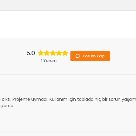
5.0
Yorum Yap
1 Yorum
cıktı. Projeme uymadı. Kullanım için tablada hiç bir sorun yaşamad
şlerde.