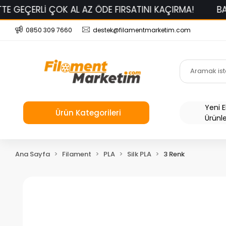
 ÇOK AL AZ ÖDE FIRSATINI KAÇIRMA!
BAMBU LAB PLA
0850 309 7660
destek@filamentmarketim.com
Yeni 
Ürün Kategorileri
Ürünl
Ana Sayfa
Filament
PLA
Silk PLA
3 Renk