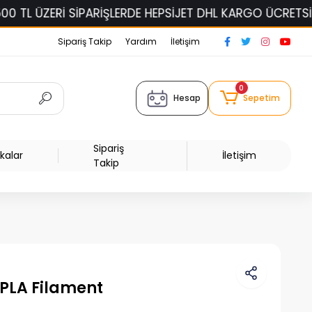
 SİPARİŞLERDE HEPSİJET DHL KARGO ÜCRETSİZ!
ELAS
Sipariş Takip
Yardım
İletişim
0
Hesap
Sepetim
Sipariş
kalar
İletişim
Takip
 PLA Filament