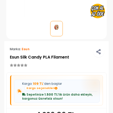
Marka:
Esun
Esun Silk Candy PLA Filament
Kargo
109 TL
’den başlar
Kargo seçenekleri
Sepetinize
1.500 TL
’lik ürün daha ekleyin,
kargonuz
ücretsiz
olsun!