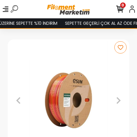
0
ERİNE SEPETTE %10 İNDİRİM
SEPETTE GEÇERLİ ÇOK AL AZ ÖDE FIR