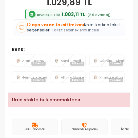
1.029,89 TL
1.003,11 TL
Havale/EFT ile
(2.6 avantaj)
12 aya varan taksit imkanı
Kredi kartına taksit
seçenekleri
Taksit seçeneklerini incele
Renk:
Altın - Kırmızı
Mavi - Yeşil
Gümüş - Siyah
Tükendi
Tükendi
Tükendi
Gümüş - Mavi
Altın - Mavi - Yeşil
Kırmızı - Altın - Mavi
Tükendi
Tükendi
Tükendi
Ürün stokta bulunmamaktadır.
Hızlı Gönderi
Güvenli Alışveriş
İade ve D