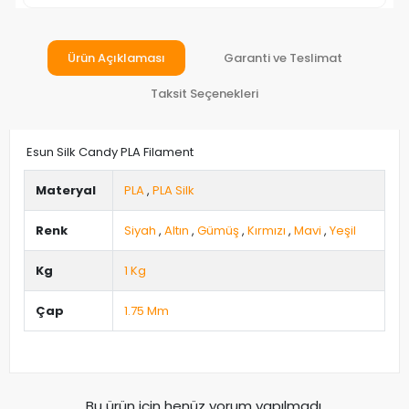
Ürün Açıklaması
Garanti ve Teslimat
Taksit Seçenekleri
Esun Silk Candy PLA Filament
Materyal
PLA
,
PLA Silk
Renk
Siyah
,
Altın
,
Gümüş
,
Kırmızı
,
Mavi
,
Yeşil
Kg
1 Kg
Çap
1.75 Mm
Bu ürün için henüz yorum yapılmadı.