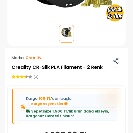
Marka:
Creality
Creality CR-Silk PLA Filament - 2 Renk
(3)
Kargo
109 TL
’den başlar
Kargo seçenekleri
Sepetinize
1.500 TL
’lik ürün daha ekleyin,
kargonuz
ücretsiz
olsun!