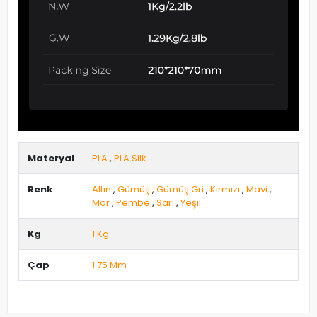
Materyal
PLA
,
PLA Silk
Renk
Altın
,
Gümüş
,
Gümüş Gri
,
Kırmızı
,
Mavi
,
Mor
,
Pembe
,
Sarı
,
Yeşil
Kg
1 Kg
Çap
1.75 Mm