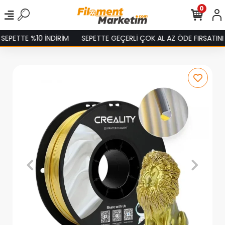
0
%10 İNDİRİM
SEPETTE GEÇERLİ ÇOK AL AZ ÖDE FIRSATINI KAÇIRMA