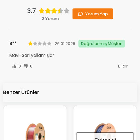
3.7
Yorum Yap
3 Yorum
B**
26.01.2025
Doğrulanmış Müşteri
Mavi-Sarı yollamışlar
0
0
Bildir
Benzer Ürünler