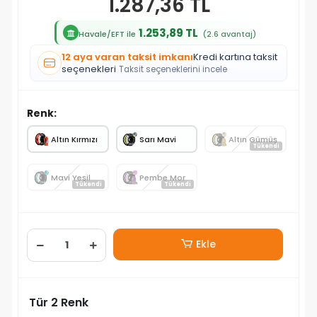
1.287,36 TL
1.253,89 TL
Havale/EFT ile
(2.6 avantaj)
12 aya varan taksit imkanı
Kredi kartına taksit
seçenekleri
Taksit seçeneklerini incele
Renk:
Altın Kırmızı
Sarı Mavi
Altın Gümüş
Tükendi
Mavi Yeşil
Pembe Mor
Tükendi
Tükendi
Ekle
Tür 2 Renk