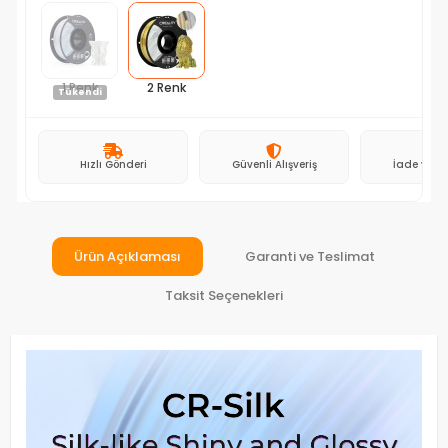
1 Renk
2 Renk
Tükendi
Hızlı Gönderi
Güvenli Alışveriş
İade ve D
Ürün Açıklaması
Garanti ve Teslimat
Taksit Seçenekleri