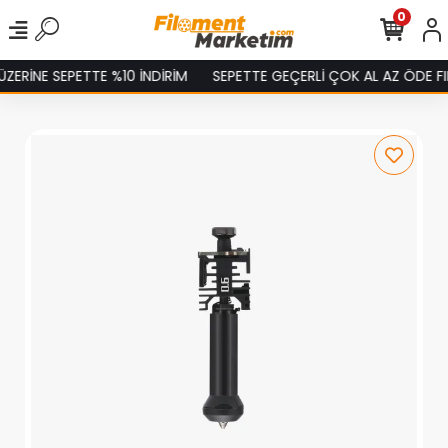
0
ERİNE SEPETTE %10 İNDİRİM
SEPETTE GEÇERLİ ÇOK AL AZ ÖDE FIR