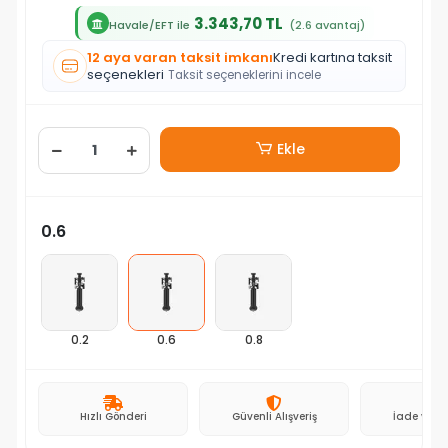
3.343,70 TL
Havale/EFT ile
(2.6 avantaj)
12 aya varan taksit imkanı
Kredi kartına taksit
seçenekleri
Taksit seçeneklerini incele
Ekle
0.6
0.2
0.6
0.8
Hızlı Gönderi
Güvenli Alışveriş
İade ve D