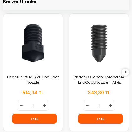
Benzer Ürünler
Phaetus PS M6/V6 EndCoat
Phaetus Conch Hotend M4
Nozzle
EndCoat Nozzle - A1 &
A1mini
514,94 TL
343,30 TL
EKLE
EKLE