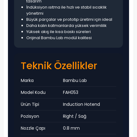
tasarım
İndüksiyon ısıtma ile hızlı ve stabil sıcaklık
yönetimi
Büyük parçalar ve prototip üretimi için ideal
Daha kalın katmanlarda yüksek verimlilik
Yüksek akış ile kısa baskı süreleri
Orijinal Bambu Lab modül kalitesi
Teknik Özellikler
Marka
Bambu Lab
Model Kodu
FAH053
Ürün Tipi
Induction Hotend
Pozisyon
Right / Sağ
Nozzle Çapı
0.8 mm