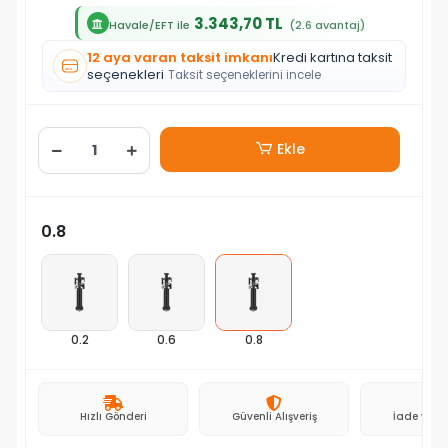
3.343,70 TL
Havale/EFT ile
(2.6 avantaj)
12 aya varan taksit imkanı
Kredi kartına taksit
seçenekleri
Taksit seçeneklerini incele
Ekle
0.8
0.2
0.6
0.8
Hızlı Gönderi
Güvenli Alışveriş
İade ve D