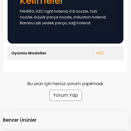
Kelimeler
FAH053, H2C right hotend, 0.8 nozzle, hızlı
nozzle, büyük parça nozzle, induction hotend,
Bambu Lab yedek parça, sağ hotend
Uyumlu Modeller
H2C
Bu ürün için henüz yorum yapılmadı.
Yorum Yap
Benzer Ürünler