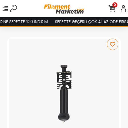
0
NE SEPETTE %10 İNDİRİM
SEPETTE GEÇERLİ ÇOK AL AZ ÖDE FIRSAT