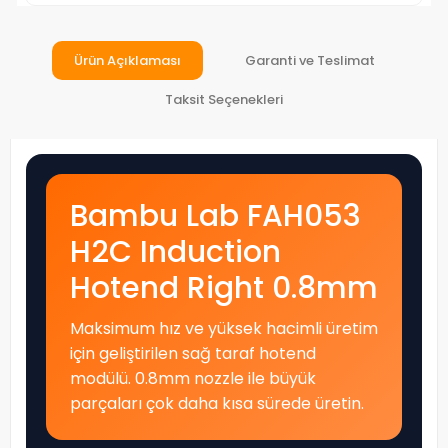
Ürün Açıklaması
Garanti ve Teslimat
Taksit Seçenekleri
Bambu Lab FAH053
H2C Induction
Hotend Right 0.8mm
Maksimum hız ve yüksek hacimli üretim
için geliştirilen sağ taraf hotend
modülü. 0.8mm nozzle ile büyük
parçaları çok daha kısa sürede üretin.