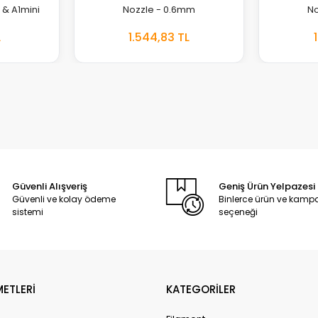
 & A1mini
Nozzle - 0.6mm
No
L
1.544,83 TL
EKLE
EKLE
Güvenli Alışveriş
Geniş Ürün Yelpazesi
Güvenli ve kolay ödeme
Binlerce ürün ve kam
sistemi
seçeneği
METLERİ
KATEGORİLER