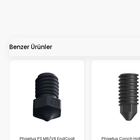
Benzer Ürünler
Phaetus PS M6/V6 EndCoat
Phaetus Conch Ho