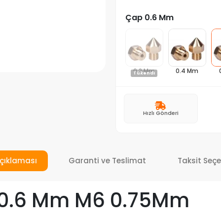
Çap 0.6 Mm
0.2 Mm
0.4 Mm
Tükendi
Hızlı Gönderi
çıklaması
Garanti ve Teslimat
Taksit Seçe
 0.6 Mm M6 0.75Mm