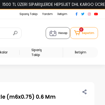
ÜZERİ SİPARİŞLERDE HEPSİJET DHL KARGO ÜCRETSİZ!
Sipariş Takip
Yardım
İletişim
0
Hesap
Sepetim
Sipariş
kalar
İletişim
Takip
zle (m6x0.75) 0.6 Mm