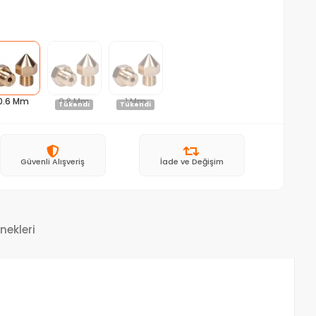
0.6 Mm
0.8 Mm
1 Mm
Tükendi
Tükendi
Güvenli Alışveriş
İade ve Değişim
nekleri