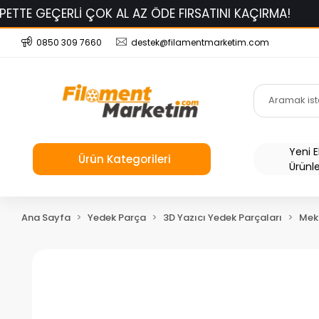
ERLİ ÇOK AL AZ ÖDE FIRSATINI KAÇIRMA!
BAMBU LA
0850 309 7660
destek@filamentmarketim.com
Yeni 
Ürün Kategorileri
Ürünl
Ana Sayfa
Yedek Parça
3D Yazıcı Yedek Parçaları
Mek