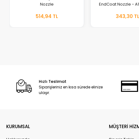
Nozzle
EndCoat Nozzle - A1
514,94 TL
343,30 T
EKLE
Hızlı Teslimat
Siparişleriniz en kısa sürede elinize
ulaşır.
KURUMSAL
MÜŞTERİ HİZ