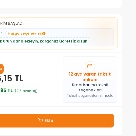
RİM BAŞLADI.
ar
Kargo seçenekleri
lik ürün daha ekleyin, kargonuz
ücretsiz
olsun!
4
12 aya varan taksit
,15 TL
imkanı
Kredi kartına taksit
,95 TL
seçenekleri
(2.6 avantaj)
Taksit seçeneklerini incele
Ekle