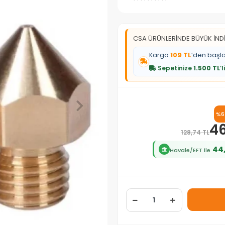
CSA ÜRÜNLERİNDE BÜYÜK İNDİ
Kargo
109 TL
’den başl
Sepetinize
1.500 TL
’
%6
46
128,74 TL
44
Havale/EFT ile