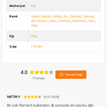
Materyal
PLA
Renk
Siyah
,
Beyaz
,
Fildişi
,
Gri
,
Gümüş
,
Gümüş
Gri
,
Kırmızı
,
Mavi
,
Pembe
,
Rainbow
,
Sarı
,
Yeşil
Kg
1 Kg
Çap
1.75 Mm
4.0
Yorum Yap
1 Yorum
METİN Y.
12.07.2026
Bir çok flament kullandım, ilk sonuçlar en iyisi bu gibi