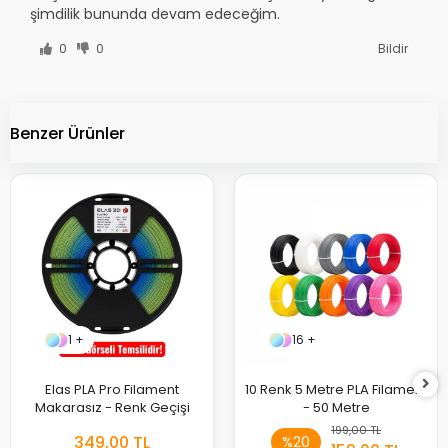
şimdilik bununda devam edeceğim.
0
0
Bildir
Benzer Ürünler
1 +
16 +
Elas PLA Pro Filament
10 Renk 5 Metre PLA Filament
Makarasız - Renk Geçişi
- 50 Metre
199,00 TL
349,00 TL
%20