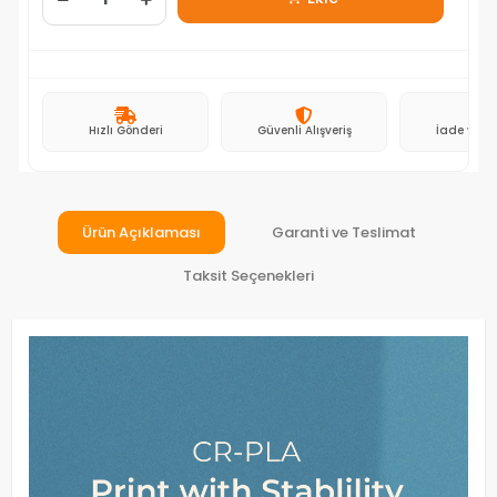
Hızlı Gönderi
Güvenli Alışveriş
İade ve D
Ürün Açıklaması
Garanti ve Teslimat
Taksit Seçenekleri