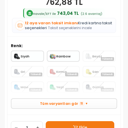
762,88 TL
743,04 TL
Havale/EFT ile
(2.6 avantaj)
12 aya varan taksit imkanı
Kredi kartına taksit
seçenekleri
Taksit seçeneklerini incele
Renk:
Siyah
Rainbow
Beyaz
Tükendi
Gri
Kırmızı
Sarı
Tükendi
Tükendi
Tükendi
Mavi
Yeşil
Gümüş
Tükendi
Tükendi
Tükendi
Tüm varyantları gör
11
▼
Ekle