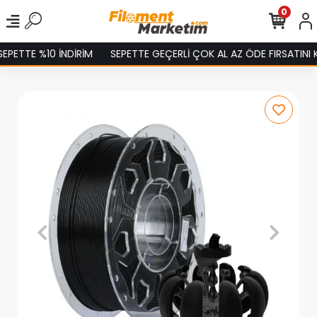
0
10 İNDİRİM
SEPETTE GEÇERLİ ÇOK AL AZ ÖDE FIRSATINI KAÇIRMA!