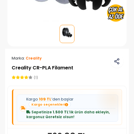
Marka:
Creality
Creality CR-PLA Filament
(1)
Kargo
109 TL
’den başlar
Kargo seçenekleri
Sepetinize
1.500 TL
’lik ürün daha ekleyin,
kargonuz
ücretsiz
olsun!