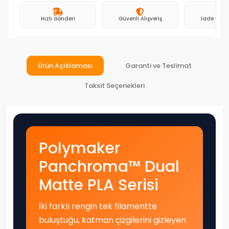
Hızlı Gönderi
Güvenli Alışveriş
İade ve D
Ürün Açıklaması
Garanti ve Teslimat
Taksit Seçenekleri
Polymaker
Panchroma™ Dual
Matte PLA Serisi
İki farklı rengin tek filamentte
buluştuğu, katman çizgilerini gizleyen