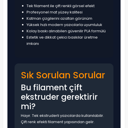
Tek filament ile çift renkli görsel efekt
Profesyonel mat yüzey kalitesi
Katman çizgilerini azaltan görünüm
Yüksek hızlı modern yazıcılarla uyumluluk
Kolay baskı alınabilen güvenilir PLA formülü
Estetik ve dikkat çekici baskılar üretme
imkanı
Sık Sorulan Sorular
Bu filament çift
ekstruder gerektirir
mi?
Hayır. Tek ekstruderli yazıcılarda kullanılabilir.
Çift renk efekti filament yapısından gelir.