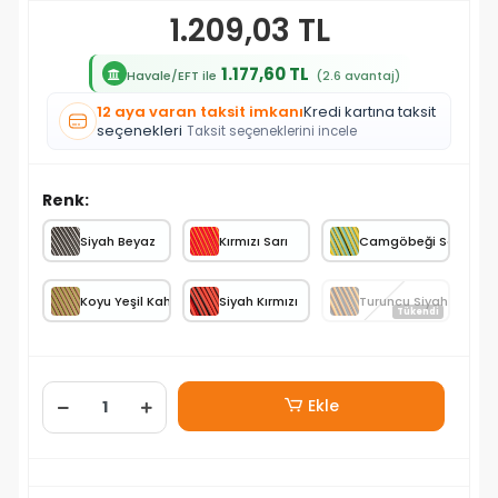
1.209,03 TL
1.177,60 TL
Havale/EFT ile
(2.6 avantaj)
12 aya varan taksit imkanı
Kredi kartına taksit
seçenekleri
Taksit seçeneklerini incele
Renk:
Siyah Beyaz
Kırmızı Sarı
Camgöbeği Sarı
Koyu Yeşil Kahverengi
Siyah Kırmızı
Turuncu Siyah
Tükendi
Ekle