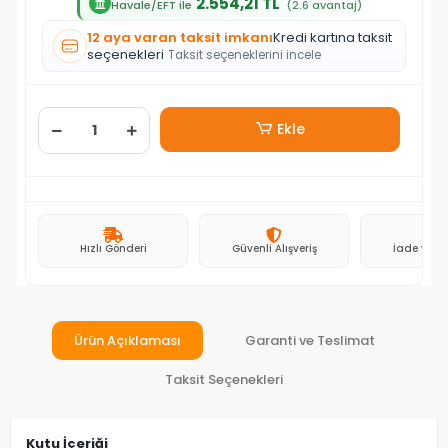
2.554,21 TL
Havale/EFT ile
(2.6 avantaj)
12 aya varan taksit imkanı
Kredi kartına taksit
seçenekleri
Taksit seçeneklerini incele
Ekle
Hızlı Gönderi
Güvenli Alışveriş
İade ve D
Ürün Açıklaması
Garanti ve Teslimat
Taksit Seçenekleri
Kutu İçeriği