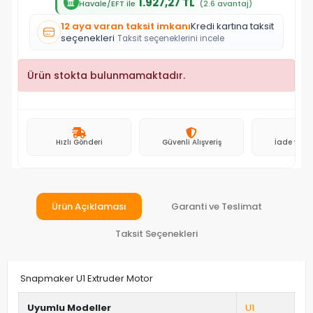
1.927,27 TL
Havale/EFT ile
(2.6 avantaj)
12 aya varan taksit imkanı
Kredi kartına taksit
seçenekleri
Taksit seçeneklerini incele
Ürün stokta bulunmamaktadır.
Hızlı Gönderi
Güvenli Alışveriş
İade ve D
Ürün Açıklaması
Garanti ve Teslimat
Taksit Seçenekleri
Snapmaker U1 Extruder Motor
Uyumlu Modeller
U1