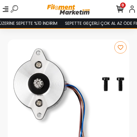
0
ERİNE SEPETTE %10 İNDİRİM
SEPETTE GEÇERLİ ÇOK AL AZ ÖDE FIR