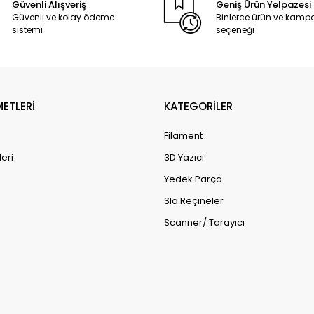
Güvenli Alışveriş
Geniş Ürün Yelpazesi
Güvenli ve kolay ödeme
Binlerce ürün ve kam
sistemi
seçeneği
METLERİ
KATEGORİLER
Filament
leri
3D Yazıcı
Yedek Parça
Sla Reçineler
Scanner/ Tarayıcı