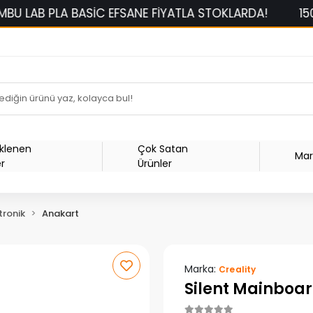
A BASİC EFSANE FİYATLA STOKLARDA!
1500 TL ÜZER
Eklenen
Çok Satan
Mar
er
Ürünler
tronik
Anakart
Marka:
Creality
Silent Mainboard