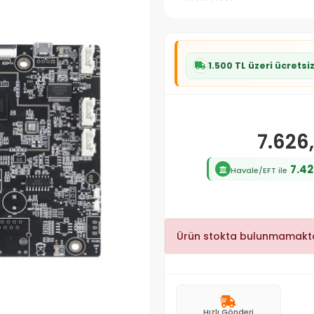
1.500 TL üzeri ücretsi
7.626
7.42
Havale/EFT ile
Ürün stokta bulunmamakta
Hızlı Gönderi