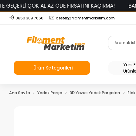
 ÇOK AL AZ ÖDE FIRSATINI KAÇIRMA!
BAMBU LAB PL
0850 309 7660
destek@filamentmarketim.com
Yeni 
Ürün Kategorileri
Ürünl
Ana Sayfa
Yedek Parça
3D Yazıcı Yedek Parçaları
Elek