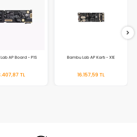
Lab AP Board - P1S
Bambu Lab AP Kartı - X1E
.407,87 TL
16.157,59 TL
EKLE
EKLE