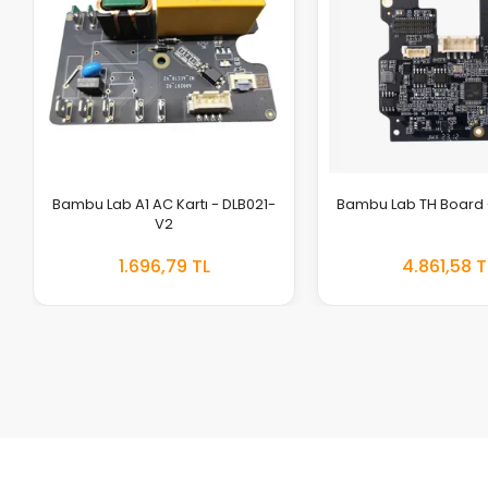
Bambu Lab A1 AC Kartı - DLB021-
Bambu Lab TH Board -
V2
1.696,79 TL
4.861,58 T
EKLE