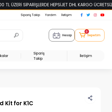
İ SİPARİŞLERDE HEPSİJET DHL KARGO ÜCRETSİZ!
ELAS
Sipariş Takip
Yardım
İletişim
0
Hesap
Sepetim
Sipariş
kalar
İletişim
Takip
 Kit for K1C