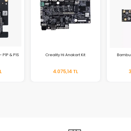
 P1P & P1S
Creality Hi Anakart Kit
Bambu 
L
4.075,14 TL
3
EKLE
EKLE