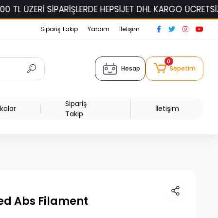
İPARİŞLERDE HEPSİJET DHL KARGO ÜCRETSİZ!
ELAS Fİ
Sipariş Takip
Yardım
İletişim
0
Hesap
Sepetim
Sipariş
kalar
İletişim
Takip
ed Abs Filament