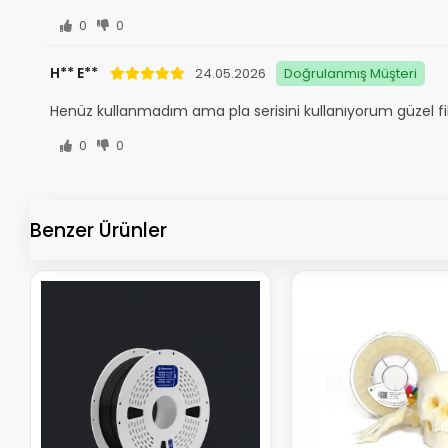
0
0
H** E**
24.05.2026
Doğrulanmış Müşteri
Henüz kullanmadım ama pla serisini kullanıyorum güzel f
0
0
Benzer Ürünler