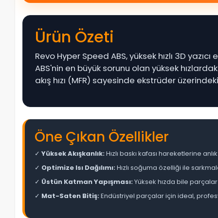
Ürün Özeti
Revo Hyper Speed ABS, yüksek hızlı 3D yazıcı e
ABS'nin en büyük sorunu olan yüksek hızlardaki
akış hızı (MFR) sayesinde ekstrüder üzerindek
Öne Çıkan Özellikler
✓
Yüksek Akışkanlık:
Hızlı baskı kafası hareketlerine an
✓
Optimize Isı Dağılımı:
Hızlı soğuma özelliği ile sarkmal
✓
Üstün Katman Yapışması:
Yüksek hızda bile parçalar
✓
Mat-Saten Bitiş:
Endüstriyel parçalar için ideal, profe