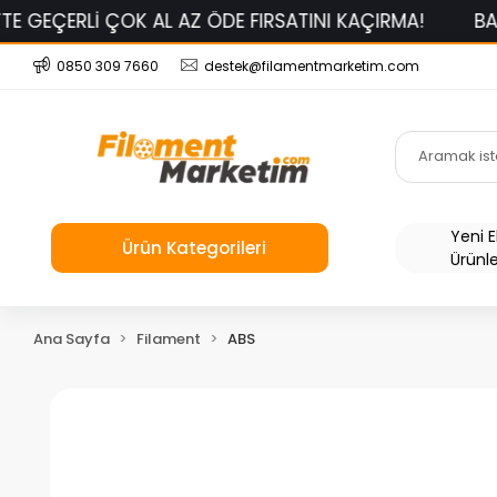
K AL AZ ÖDE FIRSATINI KAÇIRMA!
BAMBU LAB PLA B
0850 309 7660
destek@filamentmarketim.com
Yeni 
Ürün Kategorileri
Ürünl
Ana Sayfa
Filament
ABS