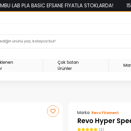
ASİC EFSANE FİYATLA STOKLARDA!
1500 TL ÜZERİ S
Eklenen
Çok Satan
Mar
er
Ürünler
Marka:
Revo Filament
Revo Hyper Spe
(2)