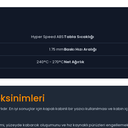
Hyper Speed ABS
Tabla Sıcaklığı
1.75 mm
Baskı Hızı Aralığı
240°C - 270°C
Net Ağırlık
ksinimleri
ır. En iyi sonuçlar için kapalı kabinli bir yazıcı kullanılması ve kabin
, yüzeyde kabarcık oluşumunu ve hız kaynaklı pürüzleri engellemek içi