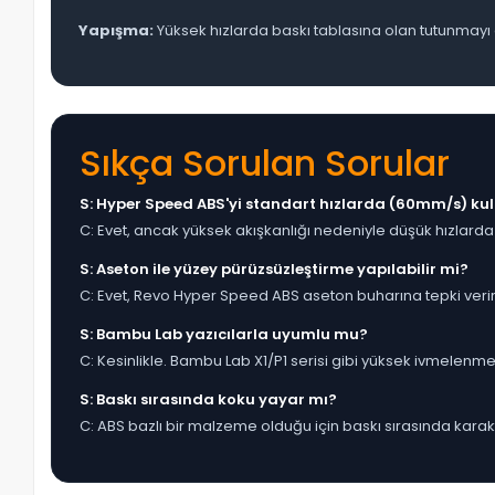
Yapışma:
Yüksek hızlarda baskı tablasına olan tutunmayı ga
Sıkça Sorulan Sorular
S: Hyper Speed ABS'yi standart hızlarda (60mm/s) kul
C: Evet, ancak yüksek akışkanlığı nedeniyle düşük hızlarda
S: Aseton ile yüzey pürüzsüzleştirme yapılabilir mi?
C: Evet, Revo Hyper Speed ABS aseton buharına tepki verir
S: Bambu Lab yazıcılarla uyumlu mu?
C: Kesinlikle. Bambu Lab X1/P1 serisi gibi yüksek ivmelenmeli
S: Baskı sırasında koku yayar mı?
C: ABS bazlı bir malzeme olduğu için baskı sırasında karakter