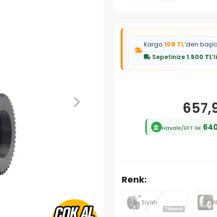
Kargo
109 TL
’den başl
Sepetinize
1.500 TL
’
657,
640
Havale/EFT ile
Renk:
Siyah
N
Tükendi