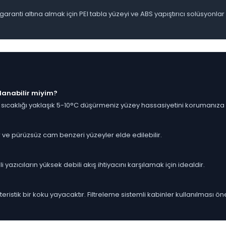
ranti altına almak için PEI tabla yüzeyi ve ABS yapıştırıcı solüsyonlar k
lanabilir miyim?
 sıcaklığı yaklaşık 5-10°C düşürmeniz yüzey hassasiyetini korumanıza 
 ve pürüzsüz cam benzeri yüzeyler elde edilebilir.
 yazıcıların yüksek debili akış ihtiyacını karşılamak için idealdir.
istik bir koku yayacaktır. Filtreleme sistemli kabinler kullanılması öner