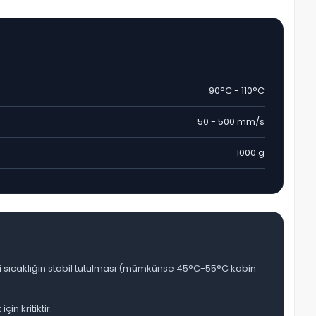
90°C - 110°C
50 - 500 mm/s
1000 g
 içi sıcaklığın stabil tutulması (mümkünse 45°C-55°C kabin
n kritiktir.