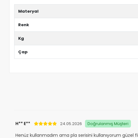
Materyal
Renk
Kg
Çap
H** E**
24.05.2026
Doğrulanmış Müşteri
Henüz kullanmadım ama pla serisini kullanıyorum güzel f