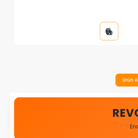
Ürün A
REV
En