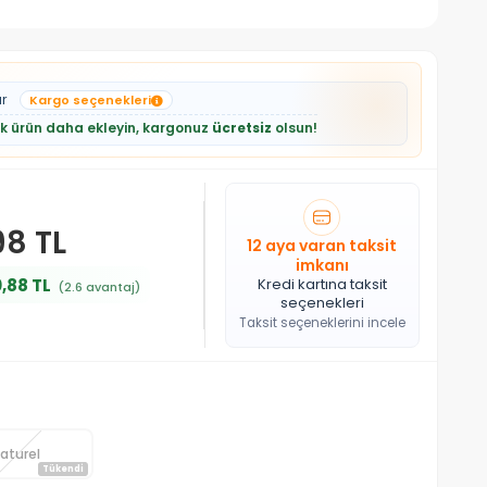
ar
Kargo seçenekleri
lik ürün daha ekleyin, kargonuz
ücretsiz
olsun!
98 TL
12 aya varan taksit
imkanı
,88 TL
Kredi kartına taksit
(2.6 avantaj)
seçenekleri
Taksit seçeneklerini incele
aturel
Tükendi