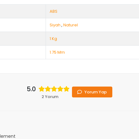
ABS
Siyah
,
Naturel
1 Kg
1.75 Mm
5.0
Yorum Yap
2 Yorum
ilement