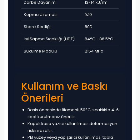
Darbe Dayanımı
13-14 kJ/m²
Kopma Uzaması
%10
Shore Sertliği
80D
Isıl Sapma Sıcaklığı (HDT)
84°C - 86.5°C
Bükülme Modülü
2154 MPa
Kullanım ve Baskı
Önerileri
Baskı öncesinde filamenti 50°C sıcaklıkta 4-6
saat kurutmanız önerilir.
Kapalı kasa yazıcı kullanılması deformasyon
riskini azaltır.
PEI yüzey veya yapıştırıcı kullanılması tabla