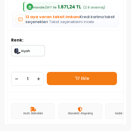
1.671,24 TL
Havale/EFT ile
(2.6 avantaj)
12 aya varan taksit imkanı
Kredi kartına taksit
seçenekleri
Taksit seçeneklerini incele
Renk:
Siyah
Ekle
Hızlı Gönderi
Güvenli Alışveriş
İade ve D