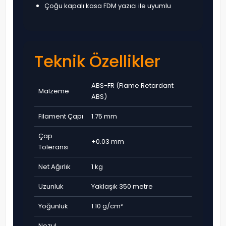
Çoğu kapalı kasa FDM yazıcı ile uyumlu
Teknik Özellikler
ABS-FR (Flame Retardant
Malzeme
ABS)
Filament Çapı
1.75 mm
Çap
±0.03 mm
Toleransı
Net Ağırlık
1 kg
Uzunluk
Yaklaşık 350 metre
Yoğunluk
1.10 g/cm³
Nozul