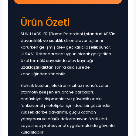
Ürün Özeti
SUNLU ABS-FR (Flame Retardant),standart ABS'in
dayanıklılık ve sıcaklık direnci avantajlarını
korurken gelişmiş alev geciktirici özellik sunar.
UL94 V-0 standardına uygun olarak geliştirilen
özel formülü sayesinde alev kaynağı
uzaklaştırıldıktan sonra kısa sürede
kendiliğinden sönebilir.
Elektrik kutuları, elektronik cihaz muhafazaları,
otomotiv bileşenleri, drone parçaları,
endüstriyel ekipmanlar ve güvenlik odaklı
fonksiyonel prototipler için ideal bir çözümdür.
Yüksek darbe dayanımı, güçlü katman
yapışması ve düşük deformasyon özellikleri
sayesinde profesyonel uygulamalarda güvenle
kullanılabilir.