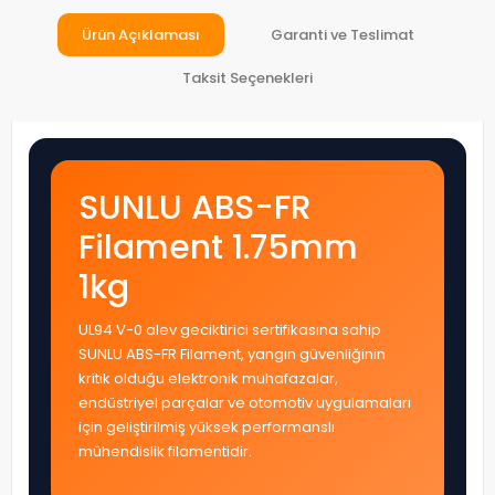
Ürün Açıklaması
Garanti ve Teslimat
Taksit Seçenekleri
SUNLU ABS-FR
Filament 1.75mm
1kg
UL94 V-0 alev geciktirici sertifikasına sahip
SUNLU ABS-FR Filament, yangın güvenliğinin
kritik olduğu elektronik muhafazalar,
endüstriyel parçalar ve otomotiv uygulamaları
için geliştirilmiş yüksek performanslı
mühendislik filamentidir.