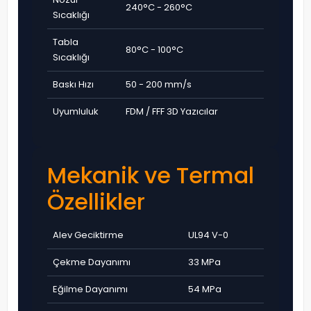
240°C - 260°C
Sıcaklığı
Tabla
80°C - 100°C
Sıcaklığı
Baskı Hızı
50 - 200 mm/s
Uyumluluk
FDM / FFF 3D Yazıcılar
Mekanik ve Termal
Özellikler
Alev Geciktirme
UL94 V-0
Çekme Dayanımı
33 MPa
Eğilme Dayanımı
54 MPa