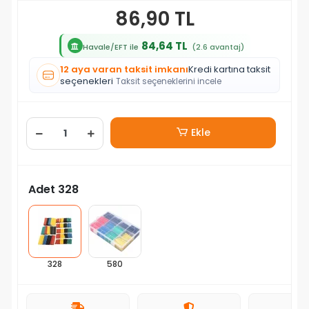
86,90 TL
84,64 TL
Havale/EFT ile
(2.6 avantaj)
12 aya varan taksit imkanı
Kredi kartına taksit
seçenekleri
Taksit seçeneklerini incele
Ekle
Adet 328
328
580