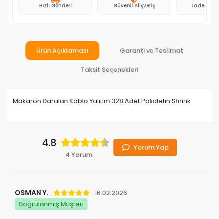
Hızlı Gönderi
Güvenli Alışveriş
İade ve D
Ürün Açıklaması
Garanti ve Teslimat
Taksit Seçenekleri
Makaron Daralan Kablo Yalıtım 328 Adet Poliolefin Shrink
4.8
Yorum Yap
4 Yorum
OSMAN Y.
16.02.2026
Doğrulanmış Müşteri