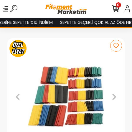
0
RİNE SEPETTE %10 İNDİRİM
SEPETTE GEÇERLİ ÇOK AL AZ ÖDE FIRSA