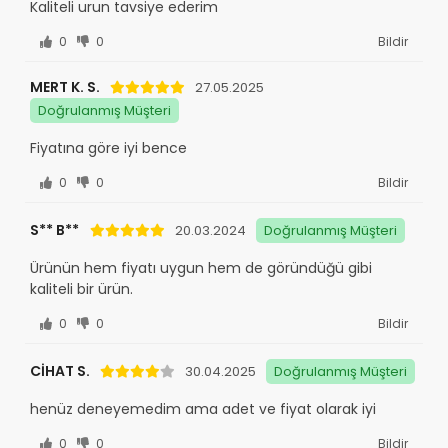
Kaliteli urun tavsiye ederim
0
0
Bildir
MERT K. S.
27.05.2025
Doğrulanmış Müşteri
Fiyatına göre iyi bence
0
0
Bildir
S** B**
20.03.2024
Doğrulanmış Müşteri
Ürünün hem fiyatı uygun hem de göründüğü gibi
kaliteli bir ürün.
0
0
Bildir
CİHAT S.
30.04.2025
Doğrulanmış Müşteri
henüz deneyemedim ama adet ve fiyat olarak iyi
0
0
Bildir