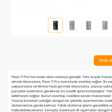
Ürün A
Flsun T1 Pro'nun baskı alanı oldukça geniştir. Yani, küçük masaüs
almak istiyorsanız, Flsun T1 Pro size büyük avantaj sağlar. Bu y
yapıyorsanız ve fikrinizi hızla görmek istiyorsanız, yazıcıyı y
parçalar üretmeniz gerekirse, bu özellik işinizi kolaylaştırır. 
iletilmesini sağlar. Bunun avantajı, özellikle esnek malzemele
Yazıcıyı kurarken yatağın düzgün bir şekilde ayarlanması, bask
düzlemenize gerek kalmaz. Yatak düzleme işlemi genellikle yen
halledebileceksiniz. Sonuçta, baskınızın ilk aşamaları düzgün