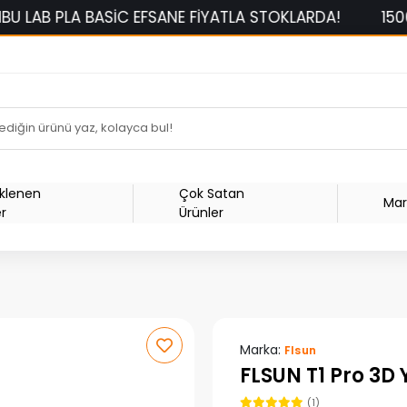
 FİYATLA STOKLARDA!
1500 TL ÜZERİ SİPARİŞLERDE 
Eklenen
Çok Satan
Mar
er
Ürünler
Marka:
Flsun
FLSUN T1 Pro 3D 
(1)