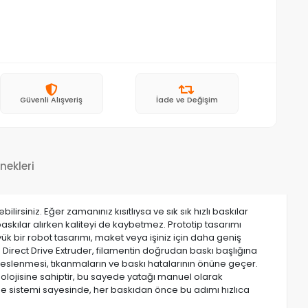
Güvenli Alışveriş
İade ve Değişim
nekleri
rsiniz. Eğer zamanınız kısıtlıysa ve sık sık hızlı baskılar
baskılar alırken kaliteyi de kaybetmez. Prototip tasarımı
ük bir robot tasarımı, maket veya işiniz için daha geniş
z. Direct Drive Extruder, filamentin doğrudan baskı başlığına
 beslenmesi, tıkanmaların ve baskı hatalarının önüne geçer.
nolojisine sahiptir, bu sayede yatağı manuel olarak
me sistemi sayesinde, her baskıdan önce bu adımı hızlıca