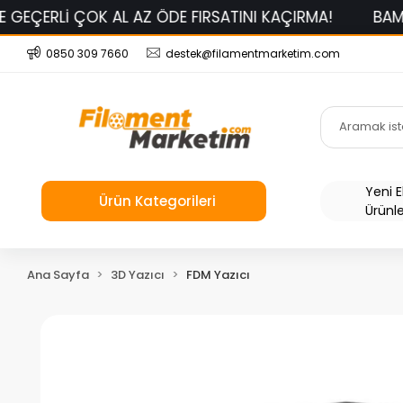
 FIRSATINI KAÇIRMA!
BAMBU LAB PLA BASİC EFSANE
0850 309 7660
destek@filamentmarketim.com
Yeni 
Ürün Kategorileri
Ürünl
Ana Sayfa
3D Yazıcı
FDM Yazıcı