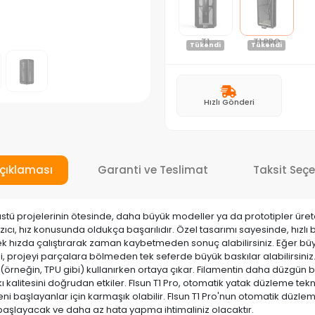
T1
T1 PRO
Tükendi
Tükendi
Hızlı Gönderi
çıklaması
Garanti ve Teslimat
Taksit Seçe
tü projelerinin ötesinde, daha büyük modeller ya da prototipler üretebili
azıcı, hız konusunda oldukça başarılıdır. Özel tasarımı sayesinde, hızlı 
üksek hızda çalıştırarak zaman kaybetmeden sonuç alabilirsiniz. Eğer büy
Yani, projeyi parçalara bölmeden tek seferde büyük baskılar alabilirsini
r (örneğin, TPU gibi) kullanırken ortaya çıkar. Filamentin daha düzgün
ı kalitesini doğrudan etkiler. Flsun T1 Pro, otomatik yatak düzleme tek
i başlayanlar için karmaşık olabilir. Flsun T1 Pro'nun otomatik düzle
 başlayacak ve daha az hata yapma ihtimaliniz olacaktır.