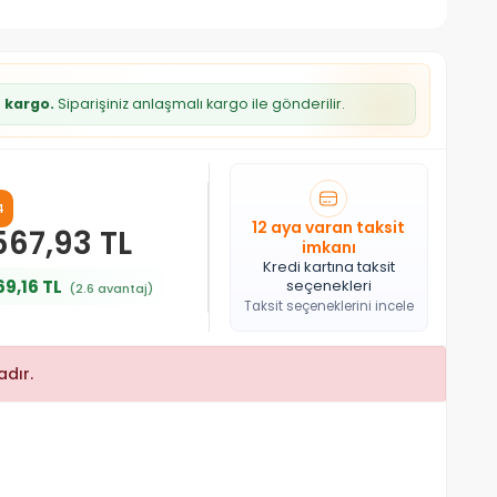
z kargo.
Siparişiniz anlaşmalı kargo ile gönderilir.
4
12 aya varan taksit
567,93 TL
imkanı
Kredi kartına taksit
69,16 TL
seçenekleri
(2.6 avantaj)
Taksit seçeneklerini incele
dır.