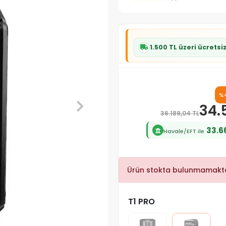
1.500 TL üzeri ücretsi
%
34.
36.189,04 TL
33.6
Havale/EFT ile
Ürün stokta bulunmamakta
T1 PRO