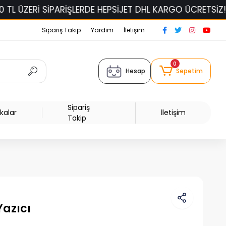
HEPSİJET DHL KARGO ÜCRETSİZ!
ELAS FİLAMENTLERDE
Sipariş Takip
Yardım
İletişim
0
Hesap
Sepetim
Sipariş
kalar
İletişim
Takip
Yazıcı