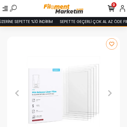
0
ERİNE SEPETTE %10 İNDİRİM
SEPETTE GEÇERLİ ÇOK AL AZ ÖDE FIR