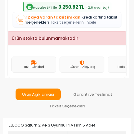
3.250,82 TL
Havale/EFT ile
(2.6 avantaj)
12 aya varan taksit imkanı
Kredi kartına taksit
seçenekleri
Taksit seçeneklerini incele
Ürün stokta bulunmamaktadır.
Hızlı Gönderi
Güvenli Alışveriş
İade ve D
Ürün Açıklaması
Garanti ve Teslimat
Taksit Seçenekleri
ELEGOO Saturn 2 Ve 3 Uyumlu PFA Film 5 Adet