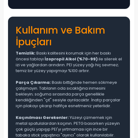
Kullanım ve Bakım
İpuçları
Temizlik:
Baskı kalitesini korumak için her baskı
öncesi tablayı
İzopropil Alkol (%70-99)
ile silerek el
izi ve yağlardan arındırın. PEI yüzey yağı hiç sevmez;
temiz bir yüzey yapışmayı %100 artırır.
Parça Çıkarma:
Baskı bittiğinde hemen sökmeye
çalışmayın. Tablanın oda sıcaklığına inmesini
bekleyin; soğuma sırasında parça genellikle
kendiliğinden "çıt" sesiyle ayrılacaktır. İnatçı parçalar
için plakayı çıkarıp hafifçe esnetmeniz yeterlidir.
Kaçınılması Gerekenler:
Yüzeyi çizmemek için
metal spatulalardan kaçının. PETG basarken yüzeyin
çok güçlü yapışıp PEI'yı yırtmaması için ince bir
tabaka stick yapıştırıcı "ayırıcı" olarak kullanılabilir.