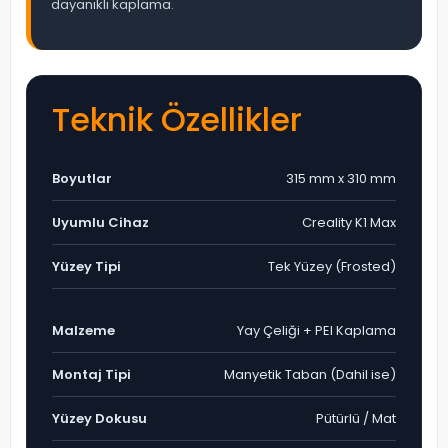
dayanıklı kaplama.
Teknik Özellikler
Boyutlar
315 mm x 310 mm
Uyumlu Cihaz
Creality K1 Max
Yüzey Tipi
Tek Yüzey (Frosted)
Malzeme
Yay Çeliği + PEI Kaplama
Montaj Tipi
Manyetik Taban (Dahil ise)
Yüzey Dokusu
Pütürlü / Mat