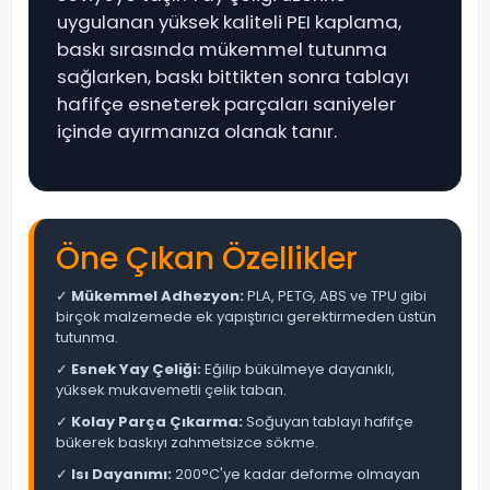
uygulanan yüksek kaliteli PEI kaplama,
baskı sırasında mükemmel tutunma
sağlarken, baskı bittikten sonra tablayı
hafifçe esneterek parçaları saniyeler
içinde ayırmanıza olanak tanır.
Öne Çıkan Özellikler
✓
Mükemmel Adhezyon:
PLA, PETG, ABS ve TPU gibi
birçok malzemede ek yapıştırıcı gerektirmeden üstün
tutunma.
✓
Esnek Yay Çeliği:
Eğilip bükülmeye dayanıklı,
yüksek mukavemetli çelik taban.
✓
Kolay Parça Çıkarma:
Soğuyan tablayı hafifçe
bükerek baskıyı zahmetsizce sökme.
✓
Isı Dayanımı:
200°C'ye kadar deforme olmayan