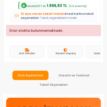
1.996,93 TL
Havale/EFT ile
(2.6 avantaj)
12 aya varan taksit imkanı
Kredi kartına taksit
seçenekleri
Taksit seçeneklerini incele
Ürün stokta bulunmamaktadır.
Hızlı Gönderi
Güvenli Alışveriş
İade ve D
Ürün Açıklaması
Garanti ve Teslimat
Taksit Seçenekleri