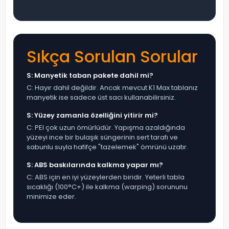
Sıkça Sorulan Sorular
S: Manyetik taban pakete dahil mi?
C: Hayır dahil değildir. Ancak mevcut K1 Max tablanız
manyetik ise sadece üst sacı kullanabilirsiniz.
S: Yüzey zamanla özelliğini yitirir mi?
C: PEI çok uzun ömürlüdür. Yapışma azaldığında
yüzeyi ince bir bulaşık süngerinin sert tarafı ve
sabunlu suyla hafifçe "tazelemek" ömrünü uzatır.
S: ABS baskılarında kalkma yapar mı?
C: ABS için en iyi yüzeylerden biridir. Yeterli tabla
sıcaklığı (100°C+) ile kalkma (warping) sorununu
minimize eder.