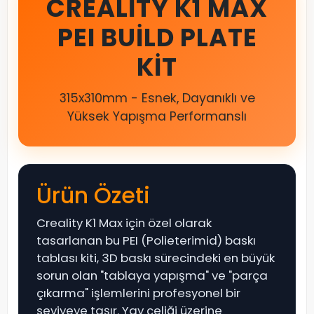
CREALITY K1 MAX
PEI BUILD PLATE
KIT
315x310mm - Esnek, Dayanıklı ve
Yüksek Yapışma Performanslı
Ürün Özeti
Creality K1 Max için özel olarak
tasarlanan bu PEI (Polieterimid) baskı
tablası kiti, 3D baskı sürecindeki en büyük
sorun olan "tablaya yapışma" ve "parça
çıkarma" işlemlerini profesyonel bir
seviyeye taşır. Yay çeliği üzerine