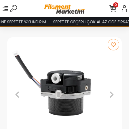
0
SEPETTE %10 İNDİRİM
SEPETTE GEÇERLİ ÇOK AL AZ ÖDE FIRSATINI