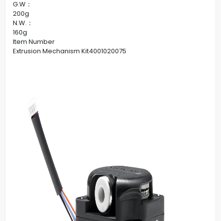
G.W：
200g
N.W.：
160g
Item Number
Extrusion Mechanism Kit4001020075