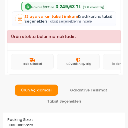
3.249,63 TL
Havale/EFT ile
(2.6 avantaj)
12 aya varan taksit imkanı
Kredi kartına taksit
seçenekleri
Taksit seçeneklerini incele
Ürün stokta bulunmamaktadır.
Hızlı Gönderi
Güvenli Alışveriş
İade ve D
Ürün Açıklaması
Garanti ve Teslimat
Taksit Seçenekleri
Packing Size：
110×80×65mm