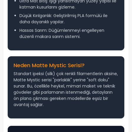
Ultra Mat Bitiş: Işığı yansıtmayan yüzey yapısı ile
katman kusurlarını gizleme.
Düşük Kırılganlık: Geliştirilmiş PLA formülü ile
daha dayanıklı yapılar.
Hassas Sarım: Düğümlenmeyi engelleyen
düzenli makara sarım sistemi.
Neden Matte Mystic Serisi?
Standart ipeksi (silk) çok renkli filamentlerin aksine,
Matte Mystic serisi "parlaklık" yerine "soft doku"
sunar. Bu, özellikle heykel, mimari maket ve teknik
gövdeler gibi parlamanın istenmediği, detayların
ön plana çıkması gereken modellerde eşsiz bir
avantaj sağlar.