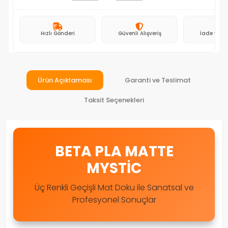
Hızlı Gönderi
Güvenli Alışveriş
İade ve D
Ürün Açıklaması
Garanti ve Teslimat
Taksit Seçenekleri
BETA PLA MATTE
MYSTIC
Üç Renkli Geçişli Mat Doku ile Sanatsal ve
Profesyonel Sonuçlar