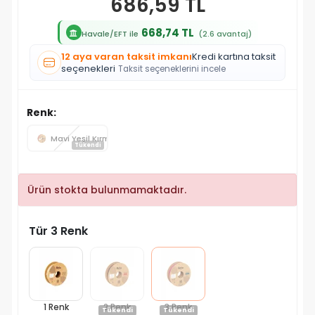
686,59 TL
668,74 TL
Havale/EFT ile
(2.6 avantaj)
12 aya varan taksit imkanı
Kredi kartına taksit
seçenekleri
Taksit seçeneklerini incele
Renk:
Mavi Yeşil Kırmızı
Tükendi
Ürün stokta bulunmamaktadır.
Tür 3 Renk
1 Renk
2 Renk
3 Renk
Tükendi
Tükendi