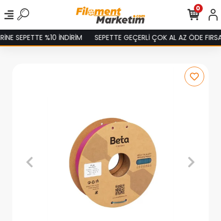
0
E SEPETTE %10 İNDİRİM
SEPETTE GEÇERLİ ÇOK AL AZ ÖDE FIRSATI