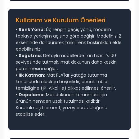
Kullanım ve Kurulum Önerileri
•
Renk Yönü:
Üç rengin geçiş yönü, modelin
tablaya yerleşim açısına göre değişir. Modelinizi Z
ekseninde döndürerek farklı renk baskınlıkları elde
edebilirsiniz.
•
Soğutma:
Detaylı modellerde fan hızını %100
seviyesinde tutmak, mat dokunun daha keskin
görünmesini sağlar.
•
İlk Katman:
Mat PLA'lar yatağa tutunma
konusunda oldukça başarılıdır, ancak tabla
temizliğine (IP-Alkol ile) dikkat edilmesi önerilir.
•
Depolama:
Mat dokunun korunması için
ürünün nemden uzak tutulması kritiktir.
Kurutulmuş filament, yüzey pürüzlülüğünü
stabilize eder.