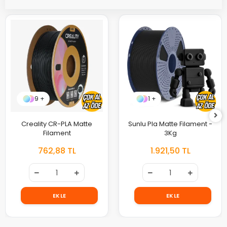
9 +
1 +
Creality CR-PLA Matte
Sunlu Pla Matte Filament -
Filament
3Kg
762,88 TL
1.921,50 TL
EKLE
EKLE