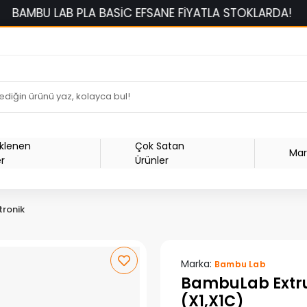
U LAB PLA BASİC EFSANE FİYATLA STOKLARDA!
150
Eklenen
Çok Satan
Mar
er
Ürünler
tronik
Marka:
Bambu Lab
BambuLab Extru
(X1,X1C)