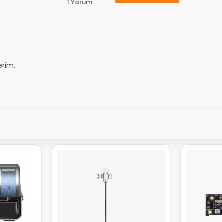
1 Yorum
erim.