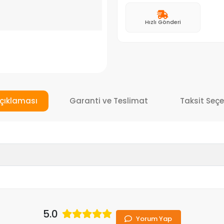
Hızlı Gönderi
çıklaması
Garanti ve Teslimat
Taksit Seçe
5.0
Yorum Yap