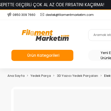
E GEÇERLİ ÇOK AL AZ ÖDE FIRSATINI KAÇIRMA!
BAMB
0850 309 7660
destek@filamentmarketim.com
Yeni 
Ürün Kategorileri
Ürünl
Ana Sayfa
Yedek Parça
3D Yazıcı Yedek Parçaları
Elek