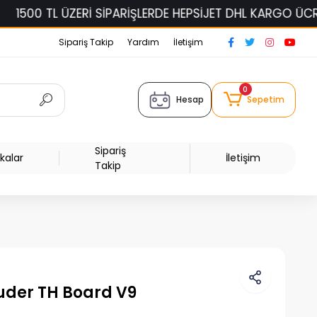
0 TL ÜZERİ SİPARİŞLERDE HEPSİJET DHL KARGO ÜCRETSİZ!
Sipariş Takip
Yardım
İletişim
0
Hesap
Sepetim
Sipariş
kalar
İletişim
Takip
der TH Board V9