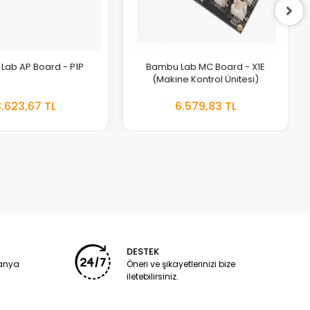
Lab AP Board - P1P
Bambu Lab MC Board - X1E
(Makine Kontrol Ünitesi)
3.623,67 TL
6.579,83 TL
EKLE
EKLE
DESTEK
panya
Öneri ve şikayetlerinizi bize
iletebilirsiniz.