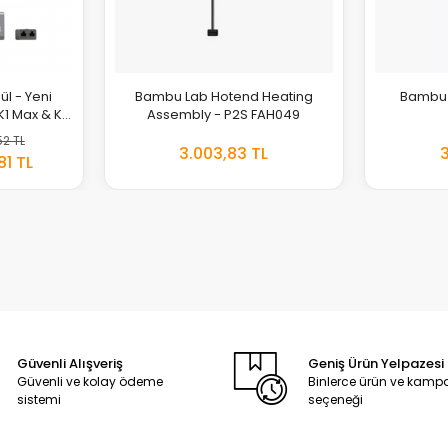
l - Yeni
Bambu Lab Hotend Heating
Bambu 
K1 Max & K1
Assembly - P2S FAH049
52 TL
3.003,83 TL
EKLE
EKLE
81 TL
Güvenli Alışveriş
Geniş Ürün Yelpazesi
Güvenli ve kolay ödeme
Binlerce ürün ve kam
sistemi
seçeneği