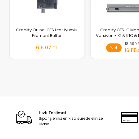
Creality Orjinal CFS Lite Uyumlu
Creality CFS-C Modü
Filament Buffer
Versiyon - K1 & K1C & 
SE
18.690,
615,07 TL
%14
EKLE
16.115,
Hızlı Teslimat
Siparişleriniz en kısa sürede elinize
ulaşır.