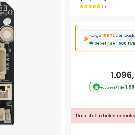
(1)
Kargo
109 TL
’den başl
Sepetinize
1.500 TL
’
1.096
1.06
Havale/EFT ile
Ürün stokta bulunmamakta