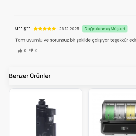
U** Ş**
26.12.2025
Doğrulanmış Müşteri
Tam uyumlu ve sorunsuz bir şekilde çalışıyor teşekkür ed
0
0
Benzer Ürünler