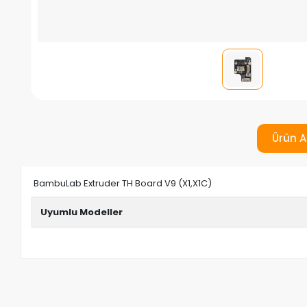
Ürün A
BambuLab Extruder TH Board V9 (X1,X1C)
Uyumlu Modeller