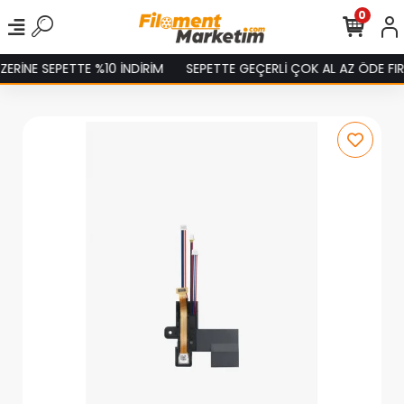
0
ERİNE SEPETTE %10 İNDİRİM
SEPETTE GEÇERLİ ÇOK AL AZ ÖDE FIRS