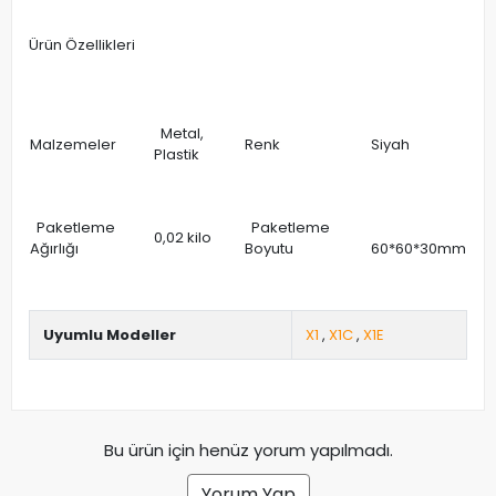
Ürün Özellikleri
Metal,
Malzemeler
Renk
Siyah
Plastik
Paketleme
Paketleme
0,02 kilo
Ağırlığı
Boyutu
60*60*30mm
Uyumlu Modeller
X1
,
X1C
,
X1E
Bu ürün için henüz yorum yapılmadı.
Yorum Yap