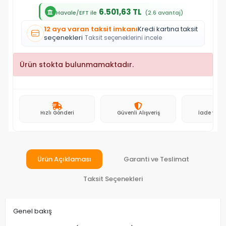
6.501,63 TL
Havale/EFT ile
(2.6 avantaj)
12 aya varan taksit imkanı
Kredi kartına taksit
seçenekleri
Taksit seçeneklerini incele
Ürün stokta bulunmamaktadır.
Hızlı Gönderi
Güvenli Alışveriş
İade ve D
Ürün Açıklaması
Garanti ve Teslimat
Taksit Seçenekleri
Genel bakış