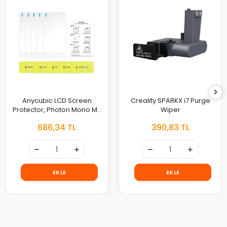
Anycubic LCD Screen
Creality SPARKX i7 Purge
Protector, Photon Mono M7
Wiper
/ M7 Pro (5 Adet)
686,34 TL
390,83 TL
EKLE
EKLE