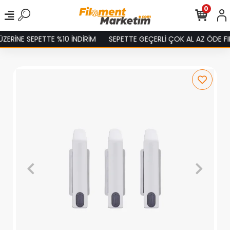
0
ERİNE SEPETTE %10 İNDİRİM
SEPETTE GEÇERLİ ÇOK AL AZ ÖDE FIR