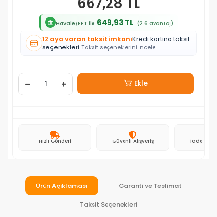
667,28 TL
649,93 TL
Havale/EFT ile
(2.6 avantaj)
12 aya varan taksit imkanı
Kredi kartına taksit
seçenekleri
Taksit seçeneklerini incele
Ekle
Hızlı Gönderi
Güvenli Alışveriş
İade ve D
Ürün Açıklaması
Garanti ve Teslimat
Taksit Seçenekleri