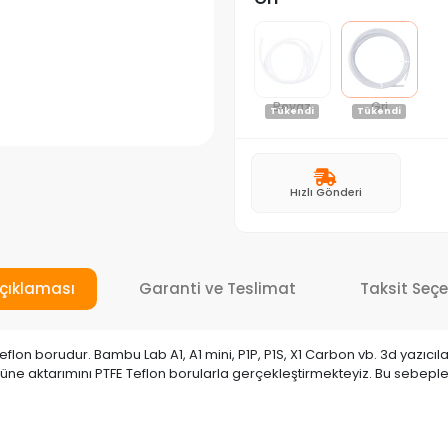
Beyaz
Gri
Tükendi
Tükendi
Hızlı Gönderi
çıklaması
Garanti ve Teslimat
Taksit Seçe
flon borudur. Bambu Lab A1, A1 mini, P1P, P1S, X1 Carbon vb. 3d yazıcı
ne aktarımını PTFE Teflon borularla gerçekleştirmekteyiz. Bu sebeple 3