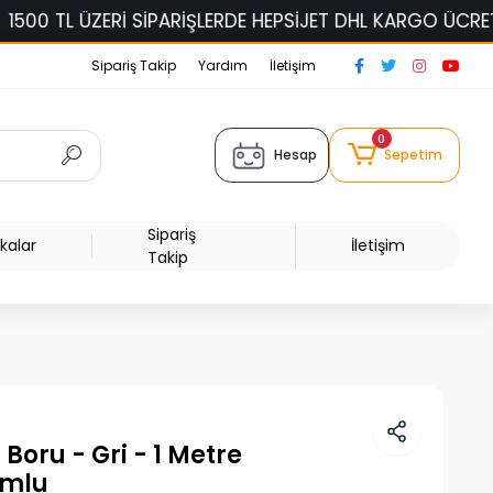
TL ÜZERİ SİPARİŞLERDE HEPSİJET DHL KARGO ÜCRETSİZ!
Sipariş Takip
Yardım
İletişim
0
Hesap
Sepetim
Sipariş
kalar
İletişim
Takip
Boru - Gri - 1 Metre
umlu