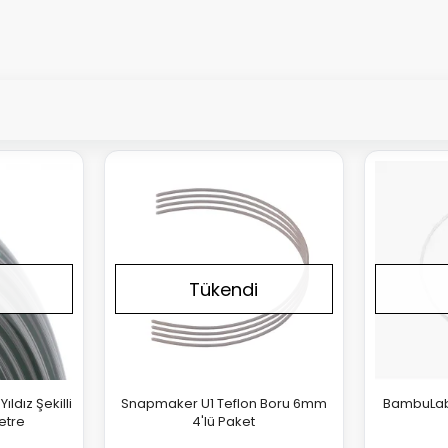
Tükendi
ıldız Şekilli
Snapmaker U1 Teflon Boru 6mm
BambuLab
etre
4'lü Paket