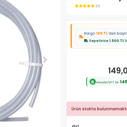
(1)
Kargo
109 TL
’den başl
Sepetinize
1.500 TL
’
149,
145
Havale/EFT ile
Ürün stokta bulunmamakta
Gri