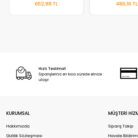
S
652,98 TL
486,16 TL
EKLE
Hızlı Teslimat
Siparişleriniz en kısa sürede elinize
ulaşır.
KURUMSAL
MÜŞTERİ HİZ
Hakkımızda
Sipariş Takip
Gizlilik Sözleşmesi
Havale Bildirim