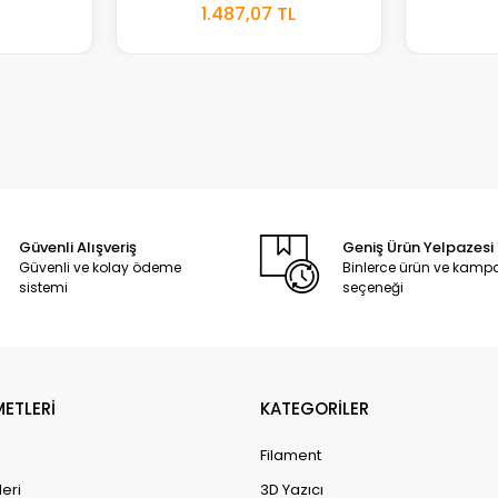
TOKTA
STOKTA
1.487,07 TL
YOK
YOK
Güvenli Alışveriş
Geniş Ürün Yelpazesi
Güvenli ve kolay ödeme
Binlerce ürün ve kam
sistemi
seçeneği
METLERİ
KATEGORİLER
Filament
leri
3D Yazıcı