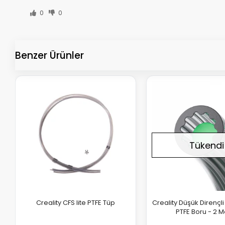
0
0
Benzer Ürünler
Tükendi
Creality CFS lite PTFE Tüp
Creality Düşük Dirençli Y
PTFE Boru - 2 M