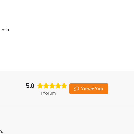
yumlu
5.0
Yorum Yap
1 Yorum
m.