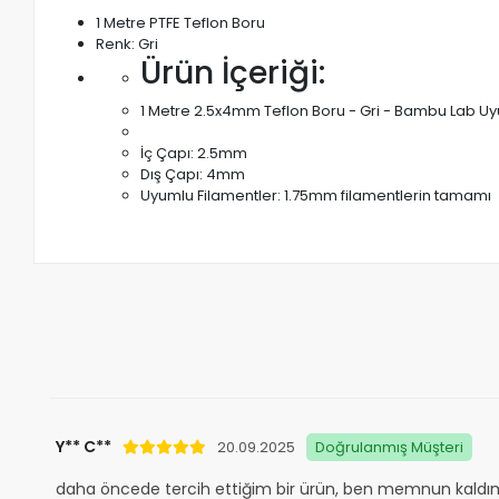
1 Metre PTFE Teflon Boru
Renk: Gri
Ürün İçeriği:
1 Metre 2.5x4mm Teflon Boru - Gri - Bambu Lab U
İç Çapı: 2.5mm
Dış Çapı: 4mm
Uyumlu Filamentler: 1.75mm filamentlerin tamamı
Y** C**
20.09.2025
Doğrulanmış Müşteri
daha öncede tercih ettiğim bir ürün, ben memnun kaldı