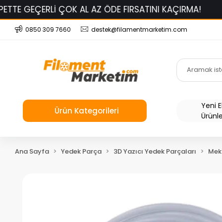
GEÇERLİ ÇOK AL AZ ÖDE FIRSATINI KAÇIRMA!
BAMBU 
0850 309 7660
destek@filamentmarketim.com
Yeni 
Ürün Kategorileri
Ürünl
Ana Sayfa
Yedek Parça
3D Yazıcı Yedek Parçaları
Mek