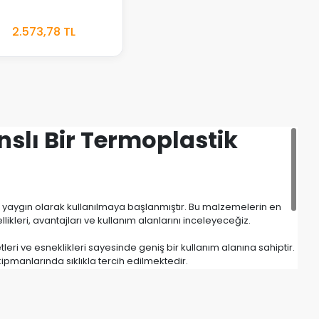
STOKTA
2.573,78 TL
YOK
slı Bir Termoplastik
 yaygın olarak kullanılmaya başlanmıştır. Bu malzemelerin en
kleri, avantajları ve kullanım alanlarını inceleyeceğiz.
i ve esneklikleri sayesinde geniş bir kullanım alanına sahiptir.
pmanlarında sıklıkla tercih edilmektedir.
 ömürlü ve dayanıklı ürünlerin üretilmesini sağlar. Aynı