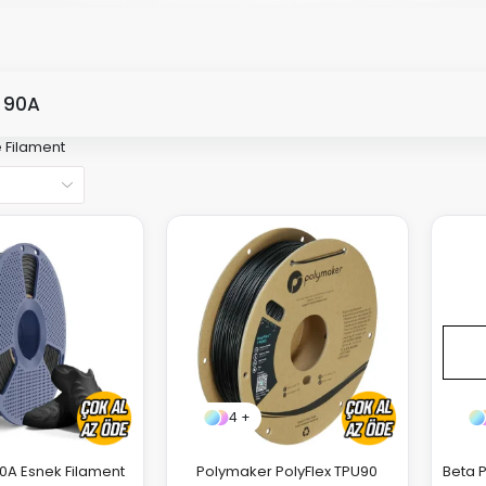
 90A
 Filament
4 +
90A Esnek Filament
Polymaker PolyFlex TPU90
Beta 