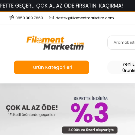
EÇERLİ ÇOK AL AZ ÖDE FIRSATINI KAÇIRMA!
BAMBU 
0850 309 7660
destek@filamentmarketim.com
Yeni 
Ürün Kategorileri
Ürünl