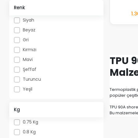
Renk
1.
Siyah
Beyaz
Gri
Kırmızı
TPU 9
Mavi
Malz
Şeffaf
Turuncu
Yeşil
Termoplastik 
popüler çeşitl
TPU 90A shore 
Kg
Bu malzemeler,
0.75 Kg
TPU 90A shore 
zamanda yükse
0.8 Kg