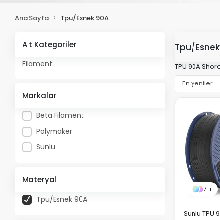
Ana Sayfa
Tpu/Esnek 90A
Alt Kategoriler
Tpu/Esnek
Filament
TPU 90A Shore
Markalar
Beta Filament
Polymaker
Sunlu
Materyal
7 +
Tpu/Esnek 90A
Sunlu TPU 