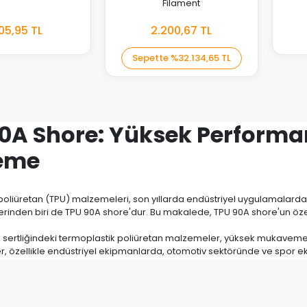
Filament
305,95 TL
2.200,67 TL
EKLE
EKLE
Sepette
%3
2.134,65 TL
0A Shore: Yüksek Performan
eme
poliüretan (TPU) malzemeleri, son yıllarda endüstriyel uygulamalarda
erinden biri de TPU 90A shore'dur. Bu makalede, TPU 90A shore'un özelli
sertliğindeki termoplastik poliüretan malzemeler, yüksek mukavemetler
 özellikle endüstriyel ekipmanlarda, otomotiv sektöründe ve spor eki
malzemeler, darbe dayanıklılığı ve kimyasal dirençleri sayesinde uzun
k aşınma direnci sayesinde uzun süreli kullanım imkanı sunar.