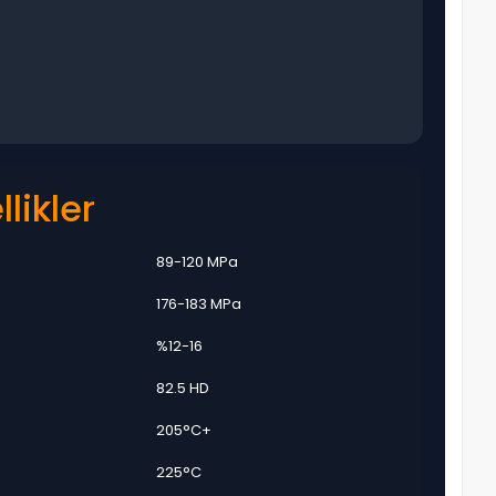
likler
89-120 MPa
176-183 MPa
%12-16
82.5 HD
205°C+
225°C