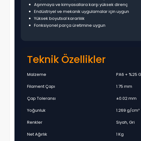
Aşınmaya ve kimyasallara karşı yüksek direnç
Endüstriyel ve mekanik uygulamalar için uygun
Yüksek boyutsal kararlılık
Fonksiyonel parça üretimine uygun
Teknik Özellikler
Malzeme
PA6 + %25 G
Filament Çapı
1.75 mm
Çap Toleransı
±0.02 mm
Yoğunluk
1.269 g/cm³
Renkler
Siyah, Gri
Net Ağırlık
1 Kg