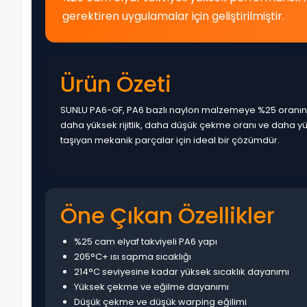
gerektiren uygulamalar için geliştirilmiştir.
Ürün Özeti
SUNLU PA6-GF, PA6 bazlı naylon malzemeye %25 oranında
daha yüksek rijitlik, daha düşük çekme oranı ve daha yü
taşıyan mekanik parçalar için ideal bir çözümdür.
Öne Çıkan Özellikler
%25 cam elyaf takviyeli PA6 yapı
205°C+ ısı sapma sıcaklığı
214°C seviyesine kadar yüksek sıcaklık dayanımı
Yüksek çekme ve eğilme dayanımı
Düşük çekme ve düşük warping eğilimi