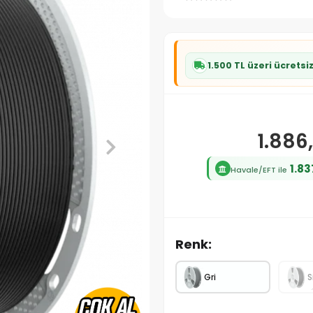
1.500 TL üzeri ücretsi
1.886
1.83
Havale/EFT ile
Renk:
Gri
S