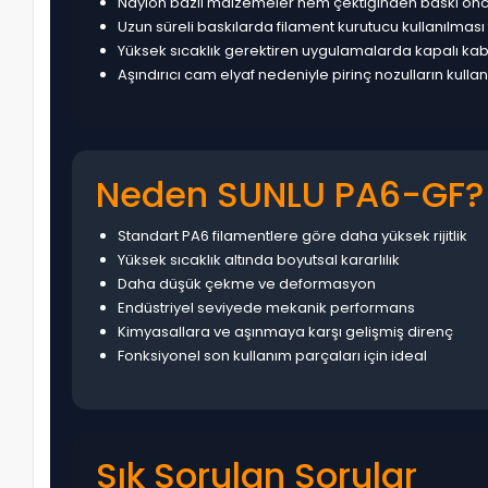
Naylon bazlı malzemeler nem çektiğinden baskı önc
Uzun süreli baskılarda filament kurutucu kullanılması t
Yüksek sıcaklık gerektiren uygulamalarda kapalı kabi
Aşındırıcı cam elyaf nedeniyle pirinç nozulların kulla
Neden SUNLU PA6-GF?
Standart PA6 filamentlere göre daha yüksek rijitlik
Yüksek sıcaklık altında boyutsal kararlılık
Daha düşük çekme ve deformasyon
Endüstriyel seviyede mekanik performans
Kimyasallara ve aşınmaya karşı gelişmiş direnç
Fonksiyonel son kullanım parçaları için ideal
Sık Sorulan Sorular