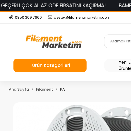
 AZ ÖDE FIRSATINI KAÇIRMA!
BAMBU LAB PLA BASİC
0850 309 7660
destek@filamentmarketim.com
Yeni 
Ürün Kategorileri
Ürünl
Ana Sayfa
Filament
PA