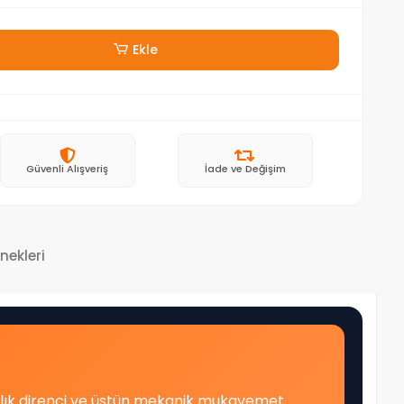
Ekle
Güvenli Alışveriş
İade ve Değişim
nekleri
aklık direnci ve üstün mekanik mukavemet