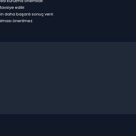
esi kurutma önemlidir.
avsiye edilir.
n daha başarılı sonuç verir.
nılması önerilmez.