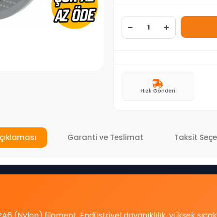
Hızlı Gönderi
çıklaması
Garanti ve Teslimat
Taksit Seçe
A6 (Nylon) filament. Endüstriyel dayanıklılık, yüksek sıc