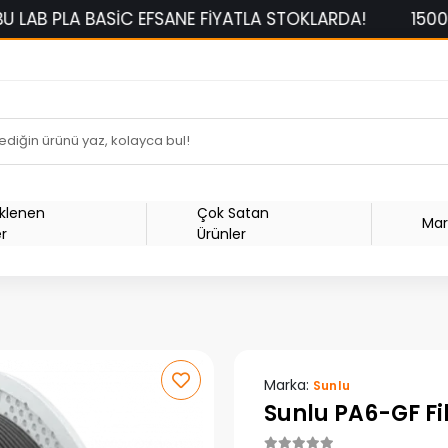
 EFSANE FİYATLA STOKLARDA!
1500 TL ÜZERİ SİPAR
Eklenen
Çok Satan
Mar
er
Ürünler
Marka:
Sunlu
Sunlu PA6-GF F