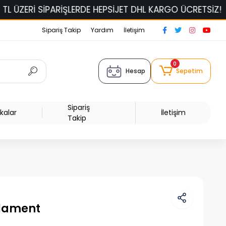
İŞLERDE HEPSİJET DHL KARGO ÜCRETSİZ!
ELAS FİLAME
Sipariş Takip
Yardım
İletişim
0
Hesap
Sepetim
Sipariş
kalar
İletişim
Takip
ilament