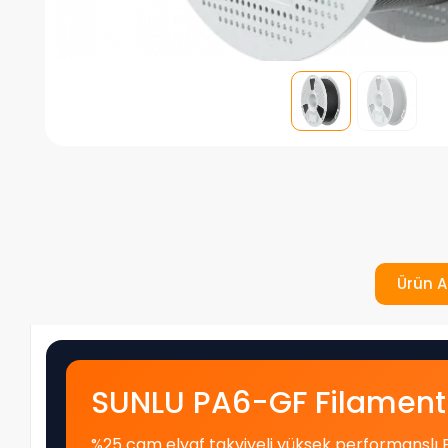
Ürün A
SUNLU PA6-GF Filament
%25 cam elyaf takviyeli yüksek performanslı P