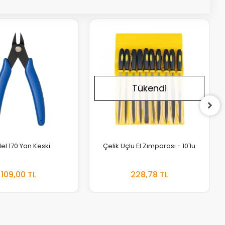
Tükendi
l 170 Yan Keski
Çelik Uçlu El Zımparası - 10'lu
STOKTA
109,00 TL
228,78 TL
EKLE
YOK