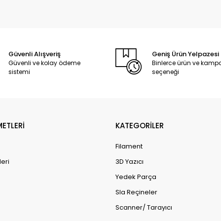
Güvenli Alışveriş
Geniş Ürün Yelpazesi
Güvenli ve kolay ödeme
Binlerce ürün ve kam
sistemi
seçeneği
METLERİ
KATEGORİLER
Filament
leri
3D Yazıcı
Yedek Parça
Sla Reçineler
Scanner/ Tarayıcı