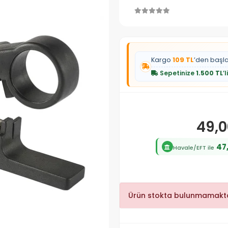
Kargo
109 TL
’den başl
Sepetinize
1.500 TL
’
49,0
47
Havale/EFT ile
Ürün stokta bulunmamakta