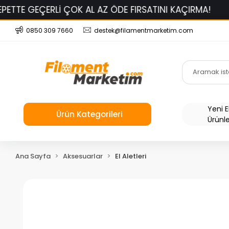
ÇERLİ ÇOK AL AZ ÖDE FIRSATINI KAÇIRMA!
BAMBU L
0850 309 7660
destek@filamentmarketim.com
Yeni 
Ürün Kategorileri
Ürünl
Ana Sayfa
Aksesuarlar
El Aletleri