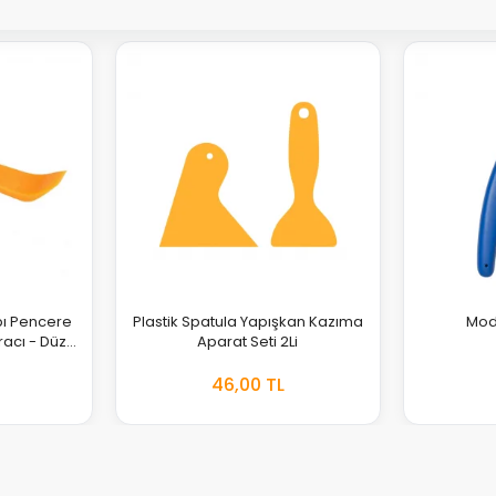
pı Pencere
Plastik Spatula Yapışkan Kazıma
Mode
racı - Düz
Aparat Seti 2Li
46,00 TL
EKLE
EKLE