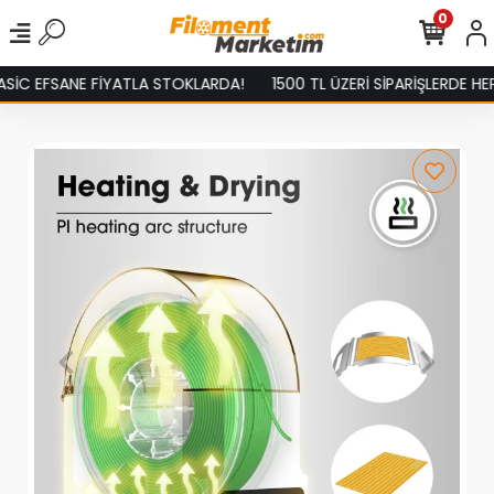
0
İC EFSANE FİYATLA STOKLARDA!
1500 TL ÜZERİ SİPARİŞLERDE HEP