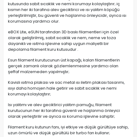
kutusunda sabit sıcaklık ve nemi korumayı kolaylaştırır; iç
kısmın her iki tarafına alev geciktirici ve ısı yalıtım köpüğü
yerleştirilmiştir, bu güvenli ve haşlanma önleyicidir, ayrıca ısı
korumasına yardımcı olur.
eBOX Lite, eSUN tarafından 3D baskı filamentleri için özel
olarak geliştirilmiş, sabit sıcaklık ve nem, neme ve toza
dayanıklı ve ısıtma işlevine sahip uygun maliyetli bir
depolama filament kuru kutusudur .
Esun filament kurutucunun üst kapağı, kalan filamentlerin
gerçek zamanlı olarak gözlemlenmesine yardımcı olan
şeffaf malzemeden yapılmıştır;
Kavisli ısıtma plakası ve sac metal ısı iletim plakası tasarımı,
ısıyı daha homojen hale getirir ve sabit sıcaklık ve nemi
korumayı kolaylaştırır;
Isı yalıtımı ve alev geciktirici yalıtım pamuğu, filament
kurutucunun her iki tarafına güvenli ve haşlanma önleyici
olarak yerleştirilir ve ayrıca ısı koruma işlevine sahiptir;
Filament kuru kutunun fanı, iyi etkiye ve düşük gürültüye sahip,
uzun ömürlü ve düşük gürültülü bir turbo fan kullanır;