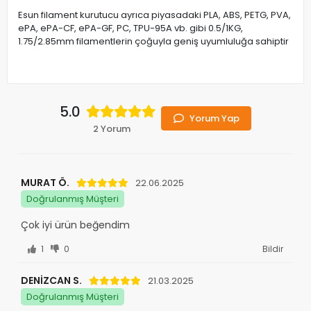
Esun filament kurutucu ayrıca piyasadaki PLA, ABS, PETG, PVA,
ePA, ePA-CF, ePA-GF, PC, TPU-95A vb. gibi 0.5/1KG,
1.75/2.85mm filamentlerin çoğuyla geniş uyumluluğa sahiptir
5.0
Yorum Yap
2 Yorum
MURAT Ö.
22.06.2025
Doğrulanmış Müşteri
Çok iyi ürün beğendim
1
0
Bildir
DENİZCAN S.
21.03.2025
Doğrulanmış Müşteri