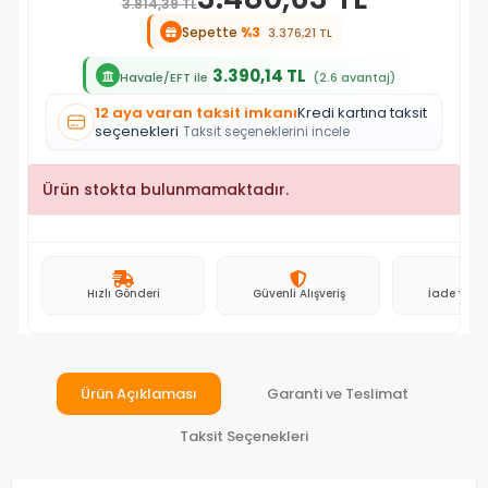
3.814,39 TL
Sepette
%3
3.376,21 TL
3.390,14 TL
Havale/EFT ile
(2.6 avantaj)
12 aya varan taksit imkanı
Kredi kartına taksit
seçenekleri
Taksit seçeneklerini incele
Ürün stokta bulunmamaktadır.
Hızlı Gönderi
Güvenli Alışveriş
İade ve D
Ürün Açıklaması
Garanti ve Teslimat
Taksit Seçenekleri