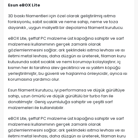
Esun eBOX Lite
3D baskı filamentleri için özel olarak geliştirilmiş ısıtma
fonksiyonlu, sabit sıcaklık ve neme sahip, neme ve toza
dayanıklı , uygun maliyetli bir depolama filament kurutucu.
eBOX Lite, şeffaf PC malzeme üst kapağına sahiptir ve sarf
malzemesi kullanımının gerçek zamanlı olarak
gözlemlenmesini sağlar; ark şeklindeki ısıtma levhası ve ısı
iletimi metal levhası, daha düzgün ısı üreterek, filaman kuru
kutusunda sabit sıcaklık ve nemi korumayı kolaylaştırır; iç
kısmın her iki tarafına alev geciktirici ve ısı yalıtım köpüğü
yerleştirilmiştir, bu güvenli ve haşlanma önleyicidir, ayrıca ısı
korumasına yardımcı olur.
Esun filament kurutucu, iyi performansa ve düşük gürültüye
sahip, uzun ömürlü ve düşük gürültülü bir turbo fan ile
donatılmıştır. Geniş uyumluluğa sahiptir ve çeşitli sarf
malzemeleri ile kullanılabilir.
eBOX Lite, şeffaf PC malzeme üst kapağına sahiptir ve sarf
malzemesi kullanımının gerçek zamanlı olarak
gözlemlenmesini sağlar; ark şeklindeki ısıtma levhası ve ısı
iletimi metal levhası, daha düzgün ısı üreterek, filaman kuru