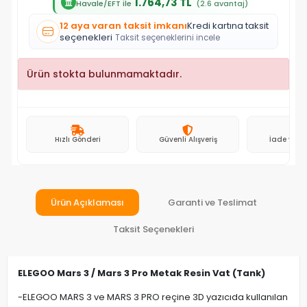
1.764,73 TL
Havale/EFT ile
(2.6 avantaj)
12 aya varan taksit imkanı
Kredi kartına taksit
seçenekleri
Taksit seçeneklerini incele
Ürün stokta bulunmamaktadır.
Hızlı Gönderi
Güvenli Alışveriş
İade ve D
Ürün Açıklaması
Garanti ve Teslimat
Taksit Seçenekleri
ELEGOO Mars 3 / Mars 3 Pro Metak Resin Vat (Tank)
-ELEGOO MARS 3 ve MARS 3 PRO reçine 3D yazıcıda kullanılan