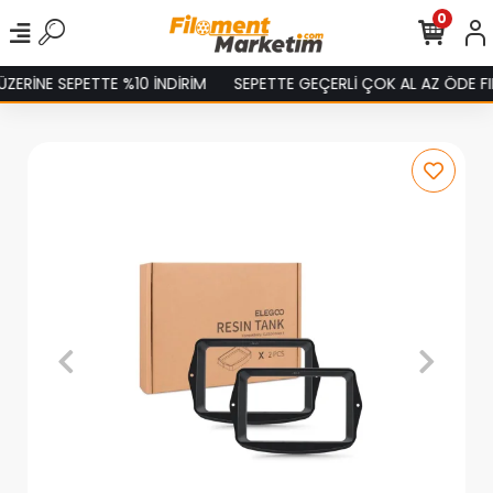
0
ERİNE SEPETTE %10 İNDİRİM
SEPETTE GEÇERLİ ÇOK AL AZ ÖDE FIR