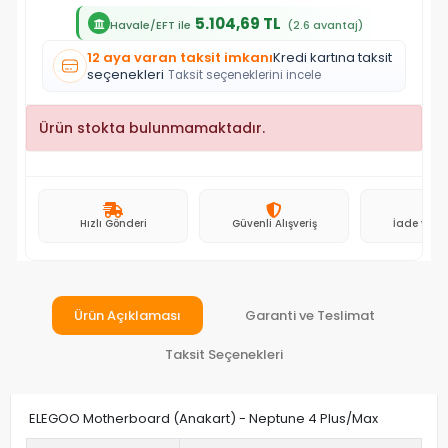
5.104,69 TL
Havale/EFT ile
(2.6 avantaj)
12 aya varan taksit imkanı
Kredi kartına taksit
seçenekleri
Taksit seçeneklerini incele
Ürün stokta bulunmamaktadır.
Hızlı Gönderi
Güvenli Alışveriş
İade ve D
Ürün Açıklaması
Garanti ve Teslimat
Taksit Seçenekleri
ELEGOO Motherboard (Anakart) - Neptune 4 Plus/Max