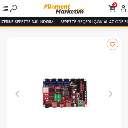
0
ERİNE SEPETTE %10 İNDİRİM
SEPETTE GEÇERLİ ÇOK AL AZ ÖDE FIR