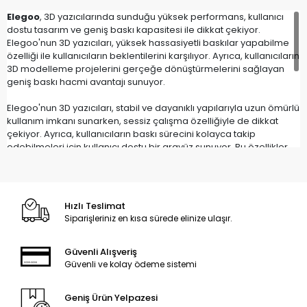
Elegoo
, 3D yazıcılarında sunduğu yüksek performans, kullanıcı
dostu tasarım ve geniş baskı kapasitesi ile dikkat çekiyor.
Elegoo'nun 3D yazıcıları, yüksek hassasiyetli baskılar yapabilme
özelliği ile kullanıcıların beklentilerini karşılıyor. Ayrıca, kullanıcıların
3D modelleme projelerini gerçeğe dönüştürmelerini sağlayan
geniş baskı hacmi avantajı sunuyor.
Elegoo'nun 3D yazıcıları, stabil ve dayanıklı yapılarıyla uzun ömürlü
kullanım imkanı sunarken, sessiz çalışma özelliğiyle de dikkat
çekiyor. Ayrıca, kullanıcıların baskı sürecini kolayca takip
edebilmeleri için kullanıcı dostu bir arayüz sunuyor. Bu özellikler,
Elegoo 3D yazıcılarını hem profesyonel kullanıcılar hem de hobiler
için ideal bir seçenek haline getiriyor.
Elegoo'nun 3D yazıcıları, hızlı baskı seçenekleri sunarak
Hızlı Teslimat
kullanıcıların yaratıcılıklarını sınırlamadan farklı malzemelerle
Siparişleriniz en kısa sürede elinize ulaşır.
baskı yapabilme imkanı sağlıyor. Ayrıca, Elegoo'nun sunduğu
güncellemeler ve destek hizmetleriyle de kullanıcı memnuniyetini
ön planda tutuyor.
Güvenli Alışveriş
Güvenli ve kolay ödeme sistemi
Tüm bu özelliklerle birlikte,
Elegoo 3D yazıcıları
, kullanıcılarına
güvenilir, yüksek kaliteli ve kullanıcı dostu bir baskı deneyimi
Geniş Ürün Yelpazesi
sunuyor."