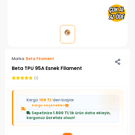
Marka:
Beta Filament
Beta TPU 95A Esnek Filament
(1)
Kargo
109 TL
’den başlar
Kargo seçenekleri
Sepetinize
1.500 TL
’lik ürün daha ekleyin,
kargonuz
ücretsiz
olsun!