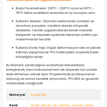
Baskı Parametreleri: 210°C - 230°C nozul ve 60°C -
75°C tabla sıcaklıkları arasında en iyi sonuçları verir.
Kullanım Alanları: Otomotiv sektöründe contalar ve
amortisör parçaları; medikal alanda ortopedik
destekler; robotik uygulamalarda esnek mekanik
bileşenler ve dayanıklı ayakkabı tabanları üretimi için
mükemmel bir tercihtir.
Kullanıcı Dostu Yapı: Düşük deformasyon riski ve yüksek
katman yapışması ile TPU materyalleri arasında baskı
kolaylığıyla ayrışır.
Bu filament, yaratıcılığınızı endüstriyel standartlarla
birleştirerek, hem fonksiyonel hem de dayanıklı son ürünler
elde etmenize olanak tanır. Projelerinizde profesyonel bir
dokunuş ve sınırsız esneklik arıyorsanız, TPU 95A en güvenilir
mühendislik ortağınızdır.
Materyal
Esnek Flex
Renk
Siyah
,
Beyaz
,
Gri
,
Kırmızı
,
Lacivert
,
Mavi
,