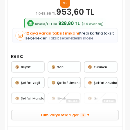
%9
953,60 TL
1.048,96 TL
928,80 TL
Havale/EFT ile
(2.6 avantaj)
12 aya varan taksit imkanı
Kredi kartına taksit
seçenekleri
Taksit seçeneklerini incele
Renk:
Beyaz
Sarı
Turuncu
Şeffaf Yeşil
Şeffaf Limon Sarı
Şeffaf Ahududu Kırmı
Şeffaf Mandalina Portakal
Siyah
Gri
Tükendi
Tükendi
Tüm varyantları gör
17
▼