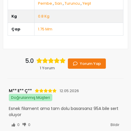
Pembe
,
Sarı
,
Turuncu
,
Yeşil
Kg
0.8 Kg
Çap
1.75 Mm
5.0
Yorum Yap
1 Yorum
M** E** Ç**
12.05.2026
Doğrulanmış Müşteri
Esnek filament ama tam dolu basarsanız 95A bile sert
oluyor
0
0
Bildir