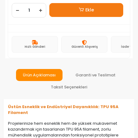
Ekle
Hızlı Gönderi
Güvenli Alışveriş
İade ve D
Ürün Açıklaması
Garanti ve Teslimat
Taksit Seçenekleri
Üstün Esneklik ve Endüstriyel Dayanıklılık: TPU 95A
Filament
Projelerinize hem esneklik hem de yüksek mukavemet
kazandırmak için tasarlanan TPU 95A filament, zorlu
mühendislik uygulamalarından fonksiyonel prototiplere