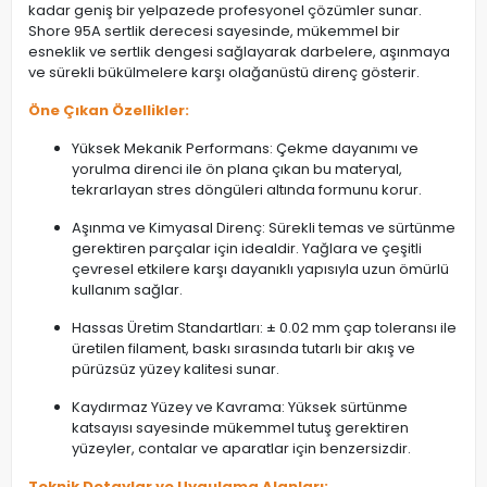
kadar geniş bir yelpazede profesyonel çözümler sunar.
Shore 95A sertlik derecesi sayesinde, mükemmel bir
esneklik ve sertlik dengesi sağlayarak darbelere, aşınmaya
ve sürekli bükülmelere karşı olağanüstü direnç gösterir.
Öne Çıkan Özellikler:
Yüksek Mekanik Performans: Çekme dayanımı ve
yorulma direnci ile ön plana çıkan bu materyal,
tekrarlayan stres döngüleri altında formunu korur.
Aşınma ve Kimyasal Direnç: Sürekli temas ve sürtünme
gerektiren parçalar için idealdir. Yağlara ve çeşitli
çevresel etkilere karşı dayanıklı yapısıyla uzun ömürlü
kullanım sağlar.
Hassas Üretim Standartları: ± 0.02 mm çap toleransı ile
üretilen filament, baskı sırasında tutarlı bir akış ve
pürüzsüz yüzey kalitesi sunar.
Kaydırmaz Yüzey ve Kavrama: Yüksek sürtünme
katsayısı sayesinde mükemmel tutuş gerektiren
yüzeyler, contalar ve aparatlar için benzersizdir.
Teknik Detaylar ve Uygulama Alanları: