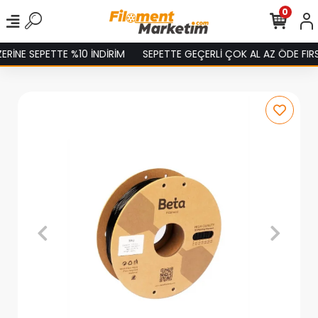
0
İNE SEPETTE %10 İNDİRİM
SEPETTE GEÇERLİ ÇOK AL AZ ÖDE FIRSA