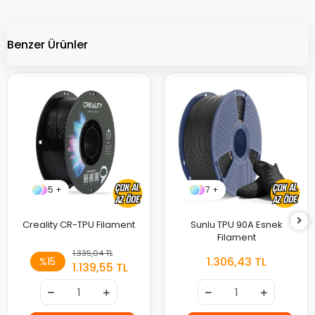
Benzer Ürünler
5 +
7 +
Creality CR-TPU Filament
Sunlu TPU 90A Esnek
Filament
1.335,04 TL
1.306,43 TL
%15
1.139,55 TL