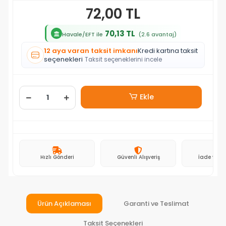
72,00 TL
70,13 TL
Havale/EFT ile
(2.6 avantaj)
12 aya varan taksit imkanı
Kredi kartına taksit
seçenekleri
Taksit seçeneklerini incele
Ekle
Hızlı Gönderi
Güvenli Alışveriş
İade ve D
Ürün Açıklaması
Garanti ve Teslimat
Taksit Seçenekleri