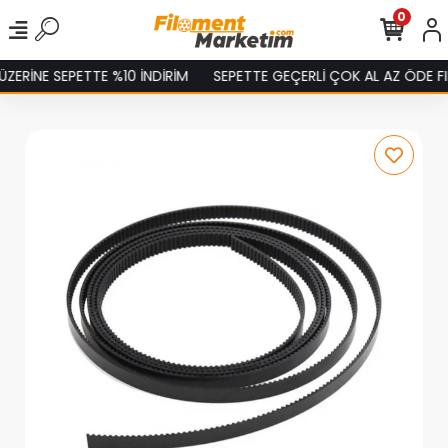
0
ZERİNE SEPETTE %10 İNDİRİM
SEPETTE GEÇERLİ ÇOK AL AZ ÖDE FIR