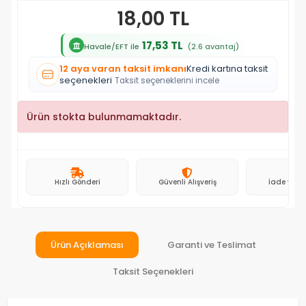
18,00 TL
17,53 TL
Havale/EFT ile
(2.6 avantaj)
12 aya varan taksit imkanı
Kredi kartına taksit
seçenekleri
Taksit seçeneklerini incele
Ürün stokta bulunmamaktadır.
Hızlı Gönderi
Güvenli Alışveriş
İade ve D
Ürün Açıklaması
Garanti ve Teslimat
Taksit Seçenekleri