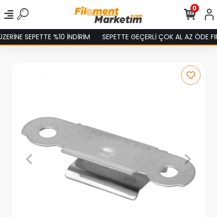
0
ERİNE SEPETTE %10 İNDİRİM
SEPETTE GEÇERLİ ÇOK AL AZ ÖDE FIR