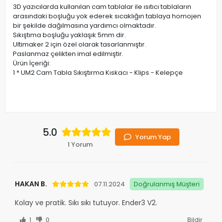
3D yazıcılarda kullanılan cam tablalar ile ısıtıcı tablaların
arasındaki boşluğu yok ederek sıcaklığın tablaya homojen
bir şekilde dağılmasına yardımcı olmaktadır.
Sıkıştıma boşluğu yaklaşık 5mm dir.
Ultimaker 2 için özel olarak tasarlanmıştır.
Paslanmaz çelikten imal edilmiştir.
Ürün İçeriği:
1 * UM2 Cam Tabla Sıkıştırma Kıskacı - Klips - Kelepçe
5.0
Yorum Yap
1 Yorum
HAKAN B.
07.11.2024
Doğrulanmış Müşteri
Kolay ve pratik. Sıkı sıkı tutuyor. Ender3 V2.
1
0
Bildir