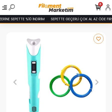
0
RİNE SEPETTE %10 İNDİRİM
SEPETTE GEÇERLİ ÇOK AL AZ ÖDE FIRSA