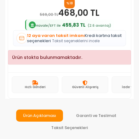
%18
468,00 TL
569,00 TL
455,83 TL
Havale/EFT ile
(2.6 avantaj)
12 aya varan taksit imkanı
Kredi kartına taksit
seçenekleri
Taksit seçeneklerini incele
Ürün stokta bulunmamaktadır.
Hızlı Gönderi
Güvenli Alışveriş
İade ve D
Ürün Açıklaması
Garanti ve Teslimat
Taksit Seçenekleri