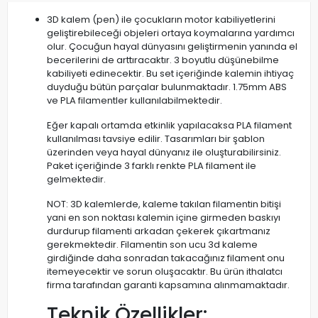
3D kalem (pen) ile çocukların motor kabiliyetlerini
geliştirebileceği objeleri ortaya koymalarına yardımcı
olur. Çocuğun hayal dünyasını geliştirmenin yanında el
becerilerini de arttıracaktır. 3 boyutlu düşünebilme
kabiliyeti edinecektir. Bu set içeriğinde kalemin ihtiyaç
duyduğu bütün parçalar bulunmaktadır. 1.75mm ABS
ve PLA filamentler kullanılabilmektedir.
Eğer kapalı ortamda etkinlik yapılacaksa PLA filament
kullanılması tavsiye edilir. Tasarımları bir şablon
üzerinden veya hayal dünyanız ile oluşturabilirsiniz.
Paket içeriğinde 3 farklı renkte PLA filament ile
gelmektedir.
NOT: 3D kalemlerde, kaleme takılan filamentin bitişi
yani en son noktası kalemin içine girmeden baskıyı
durdurup filamenti arkadan çekerek çıkartmanız
gerekmektedir. Filamentin son ucu 3d kaleme
girdiğinde daha sonradan takacağınız filament onu
itemeyecektir ve sorun oluşacaktır. Bu ürün ithalatcı
firma tarafından garanti kapsamına alınmamaktadır.
Teknik Özellikler: