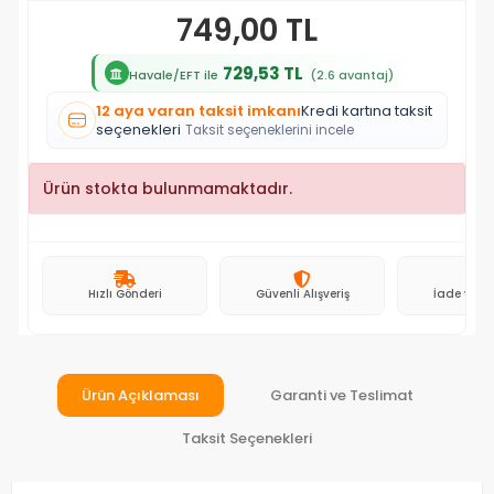
749,00 TL
729,53 TL
Havale/EFT ile
(2.6 avantaj)
12 aya varan taksit imkanı
Kredi kartına taksit
seçenekleri
Taksit seçeneklerini incele
Ürün stokta bulunmamaktadır.
Hızlı Gönderi
Güvenli Alışveriş
İade ve D
Ürün Açıklaması
Garanti ve Teslimat
Taksit Seçenekleri