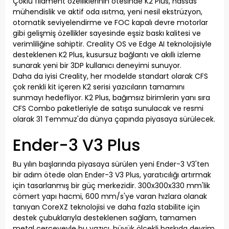
Çoklu filament özelliklerinin ötesinde K2 Plus, hassas
mühendislik ve aktif oda ısıtma, yeni nesil ekstrüzyon,
otomatik seviyelendirme ve FOC kapalı devre motorlar
gibi gelişmiş özellikler sayesinde eşsiz baskı kalitesi ve
verimliliğine sahiptir. Creality OS ve Edge AI teknolojisiyle
desteklenen K2 Plus, kusursuz bağlantı ve akıllı izleme
sunarak yeni bir 3DP kullanıcı deneyimi sunuyor.
Daha da iyisi Creality, her modelde standart olarak CFS
çok renkli kit içeren K2 serisi yazıcıların tamamını
sunmayı hedefliyor. K2 Plus, bağımsız birimlerin yanı sıra
CFS Combo paketleriyle de satışa sunulacak ve resmi
olarak 31 Temmuz'da dünya çapında piyasaya sürülecek.
Ender-3 V3 Plus
Bu yılın başlarında piyasaya sürülen yeni Ender-3 V3'ten
bir adım ötede olan Ender-3 V3 Plus, yaratıcılığı artırmak
için tasarlanmış bir güç merkezidir. 300x300x330 mm'lik
cömert yapı hacmi, 600 mm/s'ye varan hızlara olanak
tanıyan CoreXZ teknolojisi ve daha fazla stabilite için
destek çubuklarıyla desteklenen sağlam, tamamen
metal çerçeveyle bu yazıcı, büyük ölçekli baskıda devrim