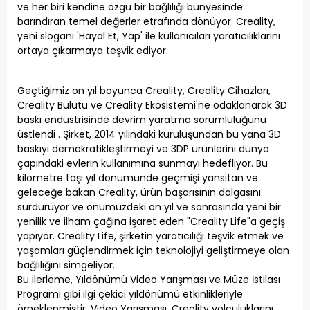
ve her biri kendine özgü bir bağlılığı bünyesinde
barındıran temel değerler etrafında dönüyor. Creality,
yeni sloganı 'Hayal Et, Yap' ile kullanıcıları yaratıcılıklarını
ortaya çıkarmaya teşvik ediyor.
Geçtiğimiz on yıl boyunca Creality, Creality Cihazları,
Creality Bulutu ve Creality Ekosistemi'ne odaklanarak 3D
baskı endüstrisinde devrim yaratma sorumluluğunu
üstlendi . Şirket, 2014 yılındaki kuruluşundan bu yana 3D
baskıyı demokratikleştirmeyi ve 3DP ürünlerini dünya
çapındaki evlerin kullanımına sunmayı hedefliyor. Bu
kilometre taşı yıl dönümünde geçmişi yansıtan ve
geleceğe bakan Creality, ürün başarısının dalgasını
sürdürüyor ve önümüzdeki on yıl ve sonrasında yeni bir
yenilik ve ilham çağına işaret eden "Creality Life"a geçiş
yapıyor. Creality Life, şirketin yaratıcılığı teşvik etmek ve
yaşamları güçlendirmek için teknolojiyi geliştirmeye olan
bağlılığını simgeliyor.
Bu ilerleme, Yıldönümü Video Yarışması ve Müze İstilası
Programı gibi ilgi çekici yıldönümü etkinlikleriyle
örneklenmiştir. Video Yarışması, Creality yolculuklarını