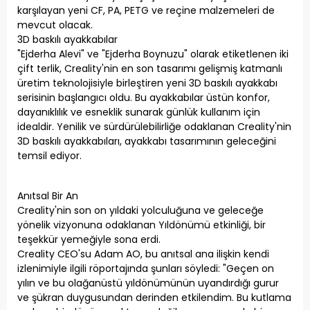
karşılayan yeni CF, PA, PETG ve reçine malzemeleri de
mevcut olacak.
3D baskılı ayakkabılar
"Ejderha Alevi" ve "Ejderha Boynuzu" olarak etiketlenen iki
çift terlik, Creality'nin en son tasarımı gelişmiş katmanlı
üretim teknolojisiyle birleştiren yeni 3D baskılı ayakkabı
serisinin başlangıcı oldu. Bu ayakkabılar üstün konfor,
dayanıklılık ve esneklik sunarak günlük kullanım için
idealdir. Yenilik ve sürdürülebilirliğe odaklanan Creality'nin
3D baskılı ayakkabıları, ayakkabı tasarımının geleceğini
temsil ediyor.
Anıtsal Bir An
Creality'nin son on yıldaki yolculuğuna ve geleceğe
yönelik vizyonuna odaklanan Yıldönümü etkinliği, bir
teşekkür yemeğiyle sona erdi.
Creality CEO'su Adam AO, bu anıtsal ana ilişkin kendi
izlenimiyle ilgili röportajında ​​şunları söyledi: "Geçen on
yılın ve bu olağanüstü yıldönümünün uyandırdığı gurur
ve şükran duygusundan derinden etkilendim. Bu kutlama