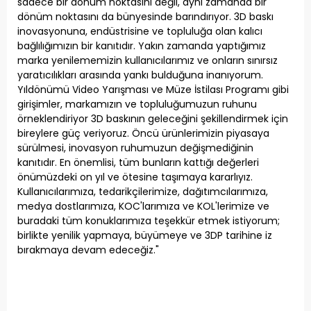
sadece bir dönüm noktasını değil, aynı zamanda bir
dönüm noktasını da bünyesinde barındırıyor. 3D baskı
inovasyonuna, endüstrisine ve topluluğa olan kalıcı
bağlılığımızın bir kanıtıdır. Yakın zamanda yaptığımız
marka yenilememizin kullanıcılarımız ve onların sınırsız
yaratıcılıkları arasında yankı bulduğuna inanıyorum.
Yıldönümü Video Yarışması ve Müze İstilası Programı gibi
girişimler, markamızın ve topluluğumuzun ruhunu
örneklendiriyor 3D baskının geleceğini şekillendirmek için
bireylere güç veriyoruz. Öncü ürünlerimizin piyasaya
sürülmesi, inovasyon ruhumuzun değişmediğinin
kanıtıdır. En önemlisi, tüm bunların kattığı değerleri
önümüzdeki on yıl ve ötesine taşımaya kararlıyız.
Kullanıcılarımıza, tedarikçilerimize, dağıtımcılarımıza,
medya dostlarımıza, KOC'larımıza ve KOL'lerimize ve
buradaki tüm konuklarımıza teşekkür etmek istiyorum;
birlikte yenilik yapmaya, büyümeye ve 3DP tarihine iz
bırakmaya devam edeceğiz."