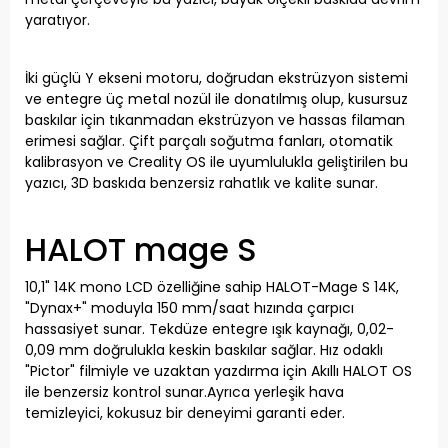
yaratıyor.
İki güçlü Y ekseni motoru, doğrudan ekstrüzyon sistemi
ve entegre üç metal nozül ile donatılmış olup, kusursuz
baskılar için tıkanmadan ekstrüzyon ve hassas filaman
erimesi sağlar. Çift parçalı soğutma fanları, otomatik
kalibrasyon ve Creality OS ile uyumlulukla geliştirilen bu
yazıcı, 3D baskıda benzersiz rahatlık ve kalite sunar.
HALOT mage S
10,1" 14K mono LCD özelliğine sahip HALOT-Mage S 14K,
"Dynax+" moduyla 150 mm/saat hızında çarpıcı
hassasiyet sunar. Tekdüze entegre ışık kaynağı, 0,02-
0,09 mm doğrulukla keskin baskılar sağlar. Hız odaklı
"Pictor" filmiyle ve uzaktan yazdırma için Akıllı HALOT OS
ile benzersiz kontrol sunar.Ayrıca yerleşik hava
temizleyici, kokusuz bir deneyimi garanti eder.