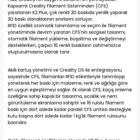
Kapsamlı Creality Filament Sisteminden (CFS)
yararlanan K2 Plus, çok renkli 3D baskıda yenilik yaparak
3D baskı olanaklarının sınırlarını zorluyor.
RFID özellikli otomatik tanımlama ve seçim ile filament
yönetiminde devrim yaratan CFS'nin sezgisel tasarımı,
otomatik filament yükleme, boşaltma ve değiştirmeyi
desteklerken, çarpıcı 16 renkli baskıların zahmetsizce
oluşturulmasına olanak tanır.
Akıllı kartuş yönetimi ve Creality OS ile entegrasyonu
sayesinde CFS, filamanları RFID etiketleriyle tanımlayıp
yöneterek her baskı için malzeme, renk ve ağırlığa göre
en uygun eşleştirmeyi sağlar. Ek olarak CFS, kaçış önleme
özelliğine sahip kapalı bir tasarıma, sıcaklık ve nem
görüntüleme ekranlarına sahiptir ve 16 rulolu filament
baskı için dört adede kadar paralel CFS ünitesi desteğiyle
kutu başına dört adede kadar 1 kg'lık filament rulosunu
barındırır.